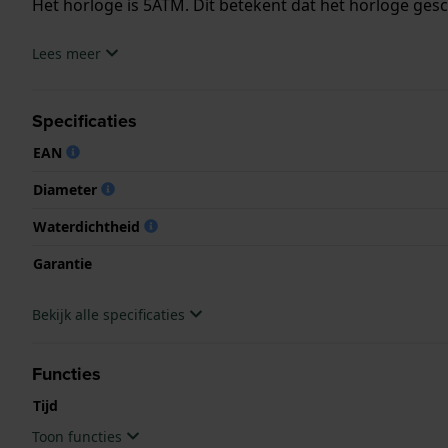
Het horloge is 5ATM. Dit betekent dat het horloge ges
.
Lees meer
Specificaties
EAN
Diameter
Waterdichtheid
Garantie
Bekijk alle specificaties
Functies
Tijd
Toon functies