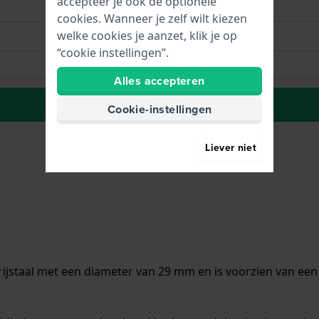
accepteer je ook de optionele
cookies. Wanneer je zelf wilt kiezen
welke cookies je aanzet, klik je op
“cookie instellingen”.
Alles accepteren
Plaats in wenslijst
Cookie-instellingen
Liever niet
ijstaal met een diameter van 29 mm en is voorzien van een 