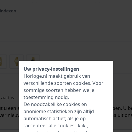
 indexen
Uw privacy-instellingen
Horloge.nl maakt gebruik van
verschillende soorten
cookies
. Voor
sommige soorten hebben we je
toestemming nodig.
aad is.
De noodzakelijke cookies en
ngt u een e-mail zodra we het weer op voorraad hebben. U b
anonieme statistieken zijn altijd
ver nieuwe voorraad. Het wordt onmiddellijk daarna uit on
automatisch actief; als je op
"accepteer alle cookies" klikt,