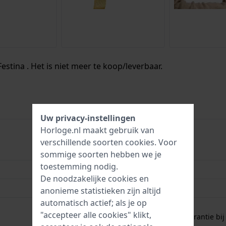
estina . Het is niet meer te koop/leverbaar.
Uw privacy-instellingen
Horloge.nl maakt gebruik van
verschillende soorten
cookies
. Voor
8430622843341
sommige soorten hebben we je
toestemming nodig.
32 mm
De noodzakelijke cookies en
5 Bar (douchen)
anonieme statistieken zijn altijd
automatisch actief; als je op
2 jaar garantie
"accepteer alle cookies" klikt,
Gratis
1 jaar extra garantie bij