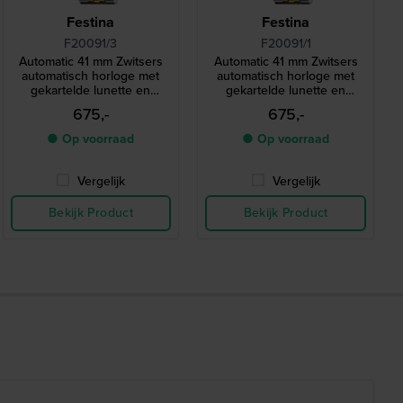
Festina
Festina
F20091/3
F20091/1
Automatic 41 mm Zwitsers
Automatic 41 mm Zwitsers
automatisch horloge met
automatisch horloge met
gekartelde lunette en
gekartelde lunette en
datum-vergrootglas
datum-vergrootglas
675,-
675,-
● Op voorraad
● Op voorraad
Vergelijk
Vergelijk
Bekijk Product
Bekijk Product