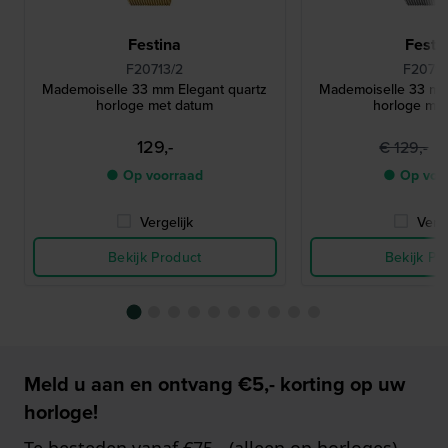
Festina
Festi
F20713/2
F20715
Mademoiselle 33 mm Elegant quartz
Mademoiselle 33 mm
horloge met datum
horloge me
129,-
8
€ 129,-
● Op voorraad
● Op voo
Vergelijk
Verge
Bekijk Product
Bekijk Pr
Meld u aan en ontvang €5,- korting op uw
horloge!
Te besteden vanaf €75,- (alleen op horloges)