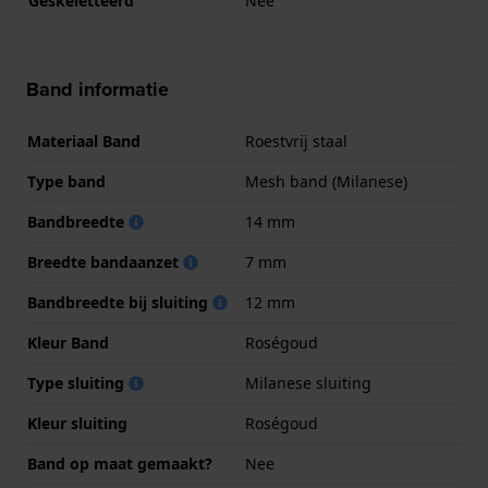
Geskeletteerd
Nee
Band informatie
Materiaal Band
Roestvrij staal
Type band
Mesh band (Milanese)
Bandbreedte
14 mm
Breedte bandaanzet
7 mm
Bandbreedte bij sluiting
12 mm
Kleur Band
Roségoud
Type sluiting
Milanese sluiting
Kleur sluiting
Roségoud
Band op maat gemaakt?
Nee