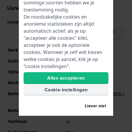
sommige soorten hebben we je
Uurwerk informatie
toestemming nodig.
De noodzakelijke cookies en
Uurwerk nr.
2117
(
Bekijk specificaties
)
anonieme statistieken zijn altijd
automatisch actief; als je op
Download handleiding
(English)
"accepteer alle cookies" klikt,
accepteer je ook de optionele
Merk uurwerk
Miyota
cookies. Wanneer je zelf wilt kiezen
welke cookies je aanzet, klik je op
Zwitsers uurwerk
Nee
“cookie instellingen”.
Tijdsaanduiding
Analoog
Alles accepteren
Mechanisme
Quartz
Cookie-instellingen
Batterij
Renata R377 377 / SR626SW /
SG4 Batterij
Liever niet
Batterijduur
36 Maanden
Hackbaar
Ja