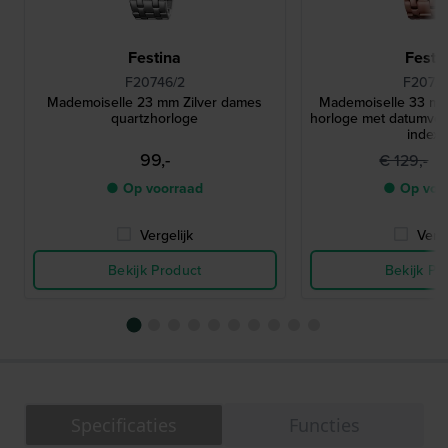
Festina
Festi
F20746/2
F20722
Mademoiselle 23 mm Zilver dames
Mademoiselle 33 mm
quartzhorloge
horloge met datumvens
index
99,-
8
€ 129,-
● Op voorraad
● Op voo
Vergelijk
Verge
Bekijk Product
Bekijk Pr
Specificaties
Functies