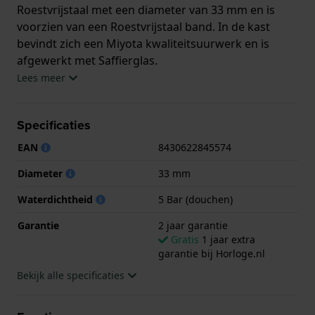
Roestvrijstaal met een diameter van 33 mm en is
voorzien van een Roestvrijstaal band. In de kast
bevindt zich een Miyota kwaliteitsuurwerk en is
afgewerkt met Saffierglas.
Lees meer
Het horloge is 5ATM. Dit betekent dat het horloge
geschikt is om mee te douchen. Verder wordt het
Specificaties
horloge geleverd met 2 jaar garantie.
EAN
8430622845574
.
Diameter
33 mm
Waterdichtheid
5 Bar (douchen)
Garantie
2 jaar garantie
Gratis
1 jaar extra
garantie bij Horloge.nl
Bekijk alle specificaties