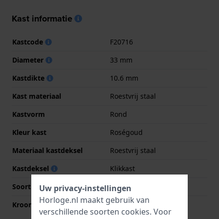
Kast informatie
Kastcode
F20716
Diameter
33 mm
Kastdikte
10.6 mm
Kast materiaal
Roestvrij staal
Kastvorm
Rond
Kleur kast
Roségoud
Materiaal kastdeksel
Roestvrij staal
Kastdeksel
Klikkast
Soort glas
Saffier
Uw privacy-instellingen
Horloge.nl maakt gebruik van
Kroon
Trek kroon
verschillende soorten
cookies
. Voor