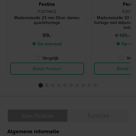
Festina
Festi
F20746/2
F20722
Mademoiselle 23 mm Zilver dames
Mademoiselle 33 mm
quartzhorloge
horloge met datumvens
index
99,-
8
€ 129,-
● Op voorraad
● Op voo
Vergelijk
Verge
Bekijk Product
Bekijk Pr
Specificaties
Functies
Algemene informatie