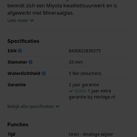
bevindt zich een Miyota kwaliteitsuurwerk en is
afgewerkt met Mineraalglas.
Lees meer
Het horloge is 5ATM. Dit betekent dat het horloge
geschikt is om mee te douchen. Verder wordt het
Specificaties
horloge geleverd met 2 jaar garantie.
EAN
8430622830273
.
Diameter
33 mm
Waterdichtheid
5 Bar (douchen)
Garantie
2 jaar garantie
Gratis
1 jaar extra
garantie bij Horloge.nl
Bekijk alle specificaties
Functies
Tijd
Uren - Analoge wijzer