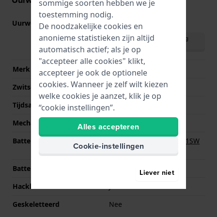
Uurwerk informatie
sommige soorten hebben we je
toestemming nodig.
Uurwerk nr.
GM15
(
Bekijk specificaties
)
De noodzakelijke cookies en
anonieme statistieken zijn altijd
Download handleiding
(English)
automatisch actief; als je op
"accepteer alle cookies" klikt,
Merk uurwerk
Miyota
accepteer je ook de optionele
cookies. Wanneer je zelf wilt kiezen
Zwitsers uurwerk
Nee
welke cookies je aanzet, klik je op
Tijdsaanduiding
Analoog
“cookie instellingen”.
Mechanisme
Quartz
Alles accepteren
Batterij
Renata R364 364 / SR621SW
Cookie-instellingen
Batterij
Batterijduur
60 Maanden
Liever niet
Hackbaar
Ja
Geskeletteerd
Nee