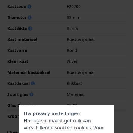
Kastcode
F20700
Diameter
33 mm
Kastdikte
8 mm
Kast materiaal
Roestvrij staal
Kastvorm
Rond
Kleur kast
Zilver
Materiaal kastdeksel
Roestvrij staal
Kastdeksel
Klikkast
Soort glas
Mineraal
Glas Diameter
25.00
Uw privacy-instellingen
Kroon
Trek kroon
Horloge.nl maakt gebruik van
verschillende soorten
cookies
. Voor