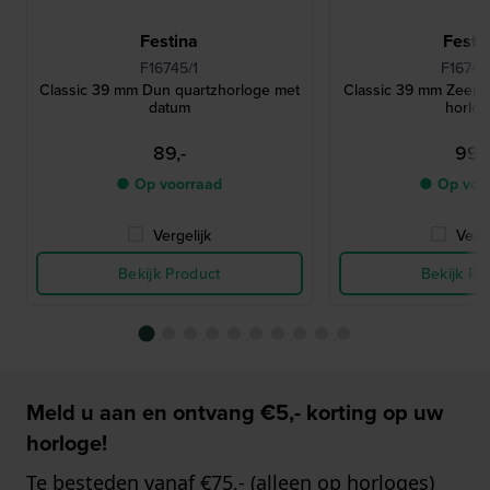
Festina
Festi
F16745/1
F16744
Classic 39 mm Dun quartzhorloge met
Classic 39 mm Zeer d
datum
horlo
89,-
99,-
● Op voorraad
● Op voo
Vergelijk
Verge
Bekijk Product
Bekijk Pr
Meld u aan en ontvang €5,- korting op uw
horloge!
Te besteden vanaf €75,- (alleen op horloges)