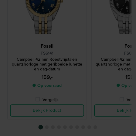
Fossil
Fossi
FS6141
FS613
Campbell 42 mm Roestvrijstalen
Campbell 42 mm Ro
quartzhorloge met geribbelde lunette
quartzhorloge met ge
en dag-datum
en dag-d
159,-
159,
● Op voorraad
● Op voo
Vergelijk
Verge
Bekijk Product
Bekijk Pr