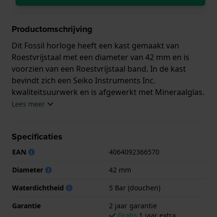
Productomschrijving
Dit Fossil horloge heeft een kast gemaakt van
Roestvrijstaal met een diameter van 42 mm en is
voorzien van een Roestvrijstaal band. In de kast
bevindt zich een Seiko Instruments Inc.
kwaliteitsuurwerk en is afgewerkt met Mineraalglas.
Lees meer
Het horloge is 5ATM. Dit betekent dat het horloge
geschikt is om mee te douchen. Verder wordt het
Specificaties
horloge geleverd met 2 jaar garantie.
EAN
4064092366570
.
Diameter
42 mm
Waterdichtheid
5 Bar (douchen)
Garantie
2 jaar garantie
Gratis
1 jaar extra