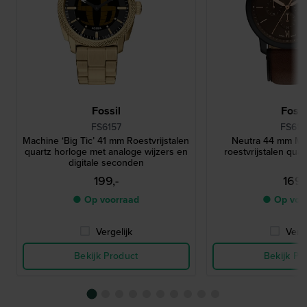
Fossil
Fossi
FS6157
FS616
Machine ‘Big Ticʼ 41 mm Roestvrijstalen
Neutra 44 mm Min
quartz horloge met analoge wijzers en
roestvrijstalen qua
digitale seconden
199,-
169,
● Op voorraad
● Op voo
Vergelijk
Verge
Bekijk Product
Bekijk Pr