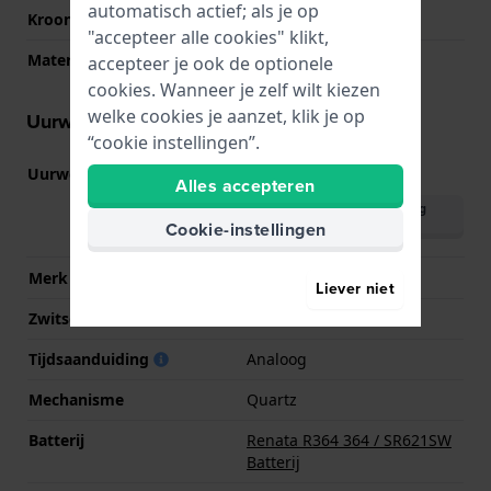
automatisch actief; als je op
Kroon
Trek kroon
"accepteer alle cookies" klikt,
Materiaal bezel
Roestvrij staal
accepteer je ook de optionele
cookies. Wanneer je zelf wilt kiezen
welke cookies je aanzet, klik je op
Uurwerk informatie
“cookie instellingen”.
Uurwerk nr.
VJ55
(
Bekijk specificaties
)
Alles accepteren
Download handleiding
(English)
Cookie-instellingen
Merk uurwerk
Seiko Instruments Inc.
Liever niet
Zwitsers uurwerk
Nee
Tijdsaanduiding
Analoog
Mechanisme
Quartz
Batterij
Renata R364 364 / SR621SW
Batterij