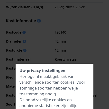
Wijzer kleuren (u,m,s)
Zilver, Zilver, Zilver
Kast informatie
Kastcode
FS6140
Diameter
42 mm
Kastdikte
12 mm
Kast materiaal
Roestvrij staal
Kastvorm
Rond
Uw privacy-instellingen
Horloge.nl maakt gebruik van
Kleur kast
Zilver
verschillende soorten
cookies
. Voor
Materiaal kastdeksel
Roestvrij staal
sommige soorten hebben we je
toestemming nodig.
Kastdeksel
Geschroefde achterdeksel
De noodzakelijke cookies en
Soort glas
Mineraal
anonieme statistieken zijn altijd