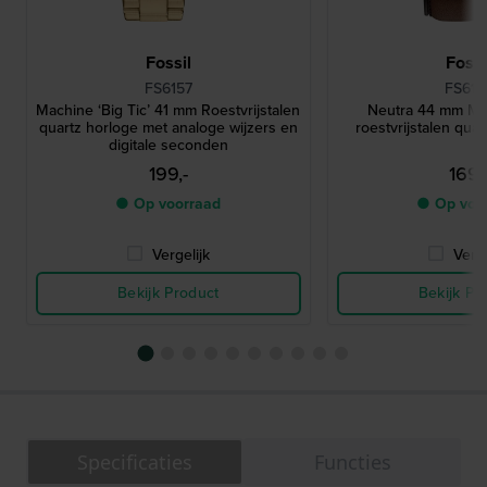
Fossil
Fossi
FS6157
FS616
Machine ‘Big Ticʼ 41 mm Roestvrijstalen
Neutra 44 mm Min
quartz horloge met analoge wijzers en
roestvrijstalen qua
digitale seconden
199,-
169,
● Op voorraad
● Op voo
Vergelijk
Verge
Bekijk Product
Bekijk Pr
Specificaties
Functies