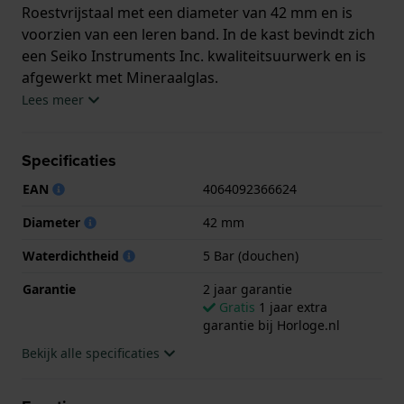
Roestvrijstaal met een diameter van 42 mm en is
voorzien van een leren band. In de kast bevindt zich
een Seiko Instruments Inc. kwaliteitsuurwerk en is
afgewerkt met Mineraalglas.
Lees meer
Het horloge is 5ATM. Dit betekent dat het horloge
geschikt is om mee te douchen. Verder wordt het
Specificaties
horloge geleverd met 2 jaar garantie.
EAN
4064092366624
.
Diameter
42 mm
Waterdichtheid
5 Bar (douchen)
Garantie
2 jaar garantie
Gratis
1 jaar extra
garantie bij Horloge.nl
Bekijk alle specificaties