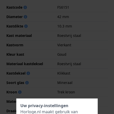
Kastcode
FS6151
Diameter
42 mm
Kastdikte
10.3 mm
Kast materiaal
Roestvrij staal
Kastvorm
Vierkant
Kleur kast
Goud
Materiaal kastdeksel
Roestvrij staal
Kastdeksel
Klikkast
Soort glas
Mineraal
Kroon
Trek kroon
Materiaal bezel
Roestvrij staal
Uw privacy-instellingen
Draaiende bezel
Geen - Vast
Horloge.nl maakt gebruik van