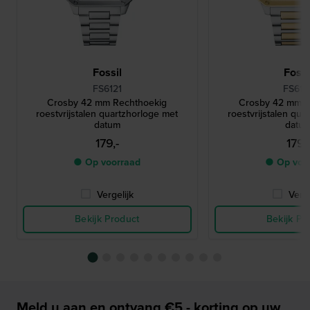
Fossil
Fossi
FS6121
FS612
Crosby 42 mm Rechthoekig
Crosby 42 mm R
roestvrijstalen quartzhorloge met
roestvrijstalen qua
datum
datu
179,-
179,
● Op voorraad
● Op voo
Vergelijk
Verge
Bekijk Product
Bekijk Pr
Meld u aan en ontvang €5,- korting op uw