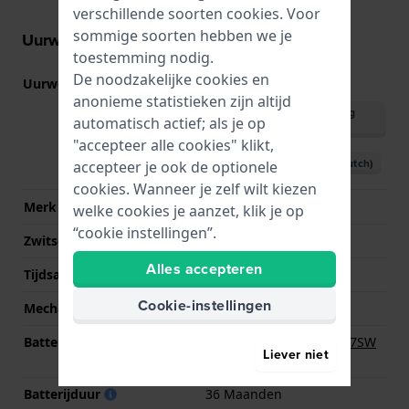
verschillende soorten
cookies
. Voor
sommige soorten hebben we je
Uurwerk informatie
toestemming nodig.
De noodzakelijke cookies en
Uurwerk nr.
VX62
(
Bekijk specificaties
)
anonieme statistieken zijn altijd
Download handleiding
automatisch actief; als je op
(English)
"accepteer alle cookies" klikt,
Download handleiding (Dutch)
accepteer je ook de optionele
cookies. Wanneer je zelf wilt kiezen
Merk uurwerk
Seiko Instruments Inc.
welke cookies je aanzet, klik je op
“cookie instellingen”.
Zwitsers uurwerk
Nee
Alles accepteren
Tijdsaanduiding
Analoog
Cookie-instellingen
Mechanisme
Quartz
Batterij
Renata R395 395 / SR927SW
Liever niet
Batterij
Batterijduur
36 Maanden