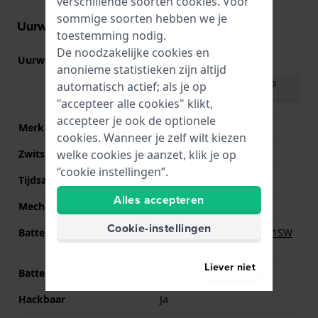
verschillende soorten
cookies
. Voor
sommige soorten hebben we je
Uurwerk informatie
toestemming nodig.
De noodzakelijke cookies en
Uurwerk nr.
VJ21
(
Bekijk specificaties
)
anonieme statistieken zijn altijd
Download handleiding
automatisch actief; als je op
(English)
"accepteer alle cookies" klikt,
accepteer je ook de optionele
Merk uurwerk
Seiko Instruments Inc.
cookies. Wanneer je zelf wilt kiezen
welke cookies je aanzet, klik je op
Zwitsers uurwerk
Nee
“cookie instellingen”.
Tijdsaanduiding
Analoog
Alles accepteren
Mechanisme
Quartz
Cookie-instellingen
Batterij
Renata R364 364 / SR621SW
Batterij
Liever niet
Batterijduur
36 Maanden
Hackbaar
Ja