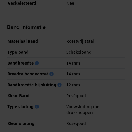
Geskeletteerd
Nee
Band informatie
Materiaal Band
Roestvrij staal
Type band
Schakelband
Bandbreedte
14 mm
Breedte bandaanzet
14 mm
Bandbreedte bij sluiting
12 mm
Kleur Band
Roségoud
Type sluiting
Vouwsluiting met
drukknoppen
Kleur sluiting
Roségoud