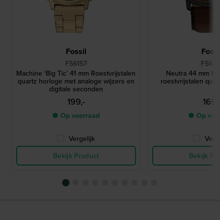
Fossil
Fossi
FS6157
FS616
Machine ‘Big Ticʼ 41 mm Roestvrijstalen
Neutra 44 mm Min
quartz horloge met analoge wijzers en
roestvrijstalen qua
digitale seconden
199,-
169,
● Op voorraad
● Op voo
Vergelijk
Verge
Bekijk Product
Bekijk Pr