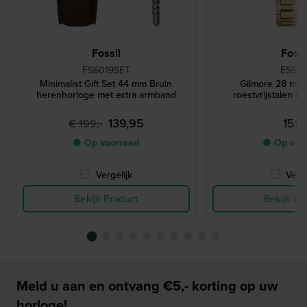
Fossil
Fossi
FS6019SET
ES542
Minimalist Gift Set 44 mm Bruin
Gilmore 28 mm E
herenhorloge met extra armband
roestvrijstalen q
139,95
159,
€ 199,-
● Op voorraad
● Op voo
Vergelijk
Verge
Bekijk Product
Bekijk Pr
Meld u aan en ontvang €5,- korting op uw
horloge!