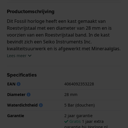
Productomschrijving
Dit Fossil horloge heeft een kast gemaakt van
Roestvrijstaal met een diameter van 28 mm en is
voorzien van een Roestvrijstaal band. In de kast
bevindt zich een Seiko Instruments Inc.
kwaliteitsuurwerk en is afgewerkt met Mineraalglas.
Lees meer
Het horloge is 5ATM. Dit betekent dat het horloge
geschikt is om mee te douchen. Verder wordt het
Specificaties
horloge geleverd met 2 jaar garantie.
EAN
4064092353228
.
Diameter
28 mm
Waterdichtheid
5 Bar (douchen)
Garantie
2 jaar garantie
Gratis
1 jaar extra
garantie bij Horloge.nl