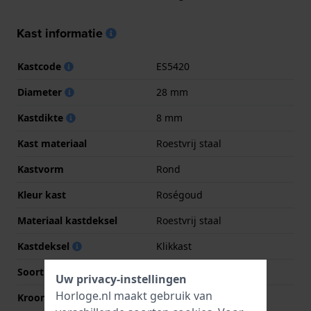
Kast informatie
Kastcode
ES5420
Diameter
28 mm
Kastdikte
8 mm
Kast materiaal
Roestvrij staal
Kastvorm
Rond
Kleur kast
Roségoud
Materiaal kastdeksel
Roestvrij staal
Kastdeksel
Klikkast
Soort glas
Mineraal
Uw privacy-instellingen
Horloge.nl maakt gebruik van
Kroon
Trek kroon