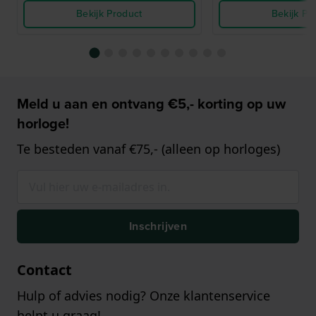
Bekijk Product
Bekijk Pr
Meld u aan en ontvang €5,- korting op uw
horloge!
Te besteden vanaf €75,- (alleen op horloges)
Inschrijven
Contact
Hulp of advies nodig? Onze klantenservice
helpt u graag!