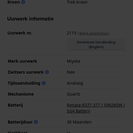
Kroon
Trek kroon
Uurwerk informatie
Uurwerk nr.
2115
(
Bekijk specificaties
)
Download handleiding
(English)
Merk uurwerk
Miyota
Zwitsers uurwerk
Nee
Tijdsaanduiding
Analoog
Mechanisme
Quartz
Batterij
Renata R377 377 / SR626SW /
SG4 Batterij
Batterijduur
36 Maanden
Hackbaar
Ja