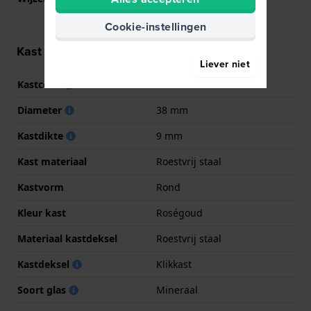
Roségoud
Cookie-instellingen
Kast informatie
Liever niet
Kastcode
CE1134
Diameter
38 mm
Kastdikte
9 mm
Kast materiaal
Roestvrij staal
Kastvorm
Rond
Kleur kast
Roségoud
Materiaal kastdeksel
Roestvrij staal
Kastdeksel
Klikkast
Soort glas
Mineraal