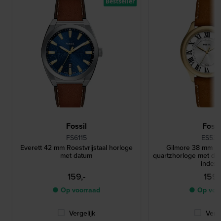
Bestseller
Fossil
Fossi
FS6115
ES539
Everett 42 mm Roestvrijstaal horloge
Gilmore 38 mm Roe
met datum
quartzhorloge met d
index
159,-
159,
● Op voorraad
● Op voo
Vergelijk
Verge