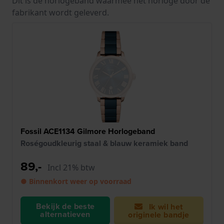
Dit is de horlogeband waarmee het horloge door de
fabrikant wordt geleverd.
Fossil ACE1134 Gilmore Horlogeband
Roségoudkleurig staal & blauw keramiek band
89,-
Incl 21% btw
● Binnenkort weer op voorraad
Bekijk de beste
Ik wil het
alternatieven
originele bandje