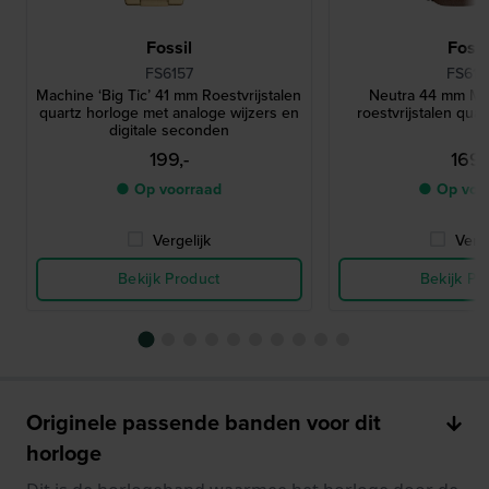
Fossil
Fossi
FS6157
FS616
Machine ‘Big Ticʼ 41 mm Roestvrijstalen
Neutra 44 mm Min
quartz horloge met analoge wijzers en
roestvrijstalen qua
digitale seconden
199,-
169,
● Op voorraad
● Op voo
Vergelijk
Verge
Bekijk Product
Bekijk Pr
Originele passende banden voor dit
horloge