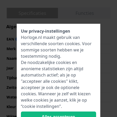
Specificaties
Functies
Algemene informatie
Uw privacy-instellingen
Horloge.nl maakt gebruik van
EAN
4064092335767
verschillende soorten
cookies
. Voor
Merk
Fossil
sommige soorten hebben we je
toestemming nodig.
Naam
Gilmore
De noodzakelijke cookies en
Jaar
2025 Herfst/Winter
anonieme statistieken zijn altijd
automatisch actief; als je op
Tijdsaanduiding
Analoog
"accepteer alle cookies" klikt,
accepteer je ook de optionele
Zwitsers fabricaat
Nee
cookies. Wanneer je zelf wilt kiezen
Waterdichtheid
5 Bar (douchen)
welke cookies je aanzet, klik je op
“cookie instellingen”.
Kleur wijzerplaat
Donker blauw
Alles accepteren
Wijzer kleuren (u,m,s)
Roségoud, Roségoud,