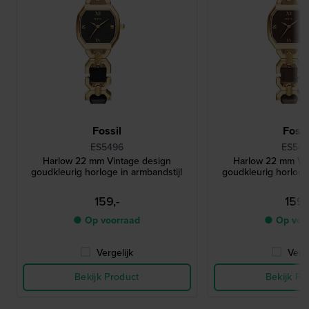
Fossil
Fossi
ES5496
ES549
Harlow 22 mm Vintage design
Harlow 22 mm Vi
goudkleurig horloge in armbandstijl
goudkleurig horloge 
159,-
159,
● Op voorraad
● Op voo
Vergelijk
Verge
Bekijk Product
Bekijk Pr