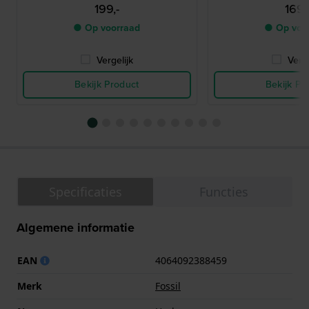
199,-
169,
● Op voorraad
● Op voo
Vergelijk
Verge
Bekijk Product
Bekijk Pr
Specificaties
Functies
Algemene informatie
EAN
4064092388459
Merk
Fossil