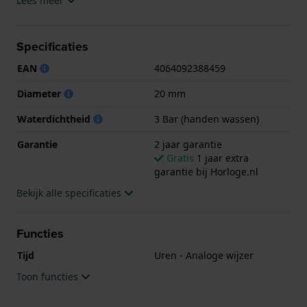
Lees meer
Het horloge is 3ATM. Dit betekent dat het horloge
spatwaterdicht is.. Verder wordt het horloge
Specificaties
geleverd met 2 jaar garantie.
EAN
4064092388459
.
Diameter
20 mm
Waterdichtheid
3 Bar (handen wassen)
Garantie
2 jaar garantie
Gratis
1 jaar extra
garantie bij Horloge.nl
Bekijk alle specificaties
Functies
Tijd
Uren - Analoge wijzer
Toon functies