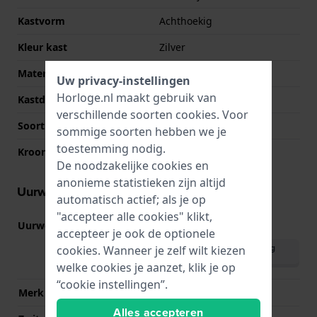
Kastvorm
Achthoekig
Kleur kast
Zilver
Materiaal kastdeksel
Roestvrij staal
Uw privacy-instellingen
Horloge.nl maakt gebruik van
Kastdeksel
Klikkast
verschillende soorten
cookies
. Voor
Soort glas
Mineraal
sommige soorten hebben we je
toestemming nodig.
Kroon
Trek kroon
De noodzakelijke cookies en
anonieme statistieken zijn altijd
Uurwerk informatie
automatisch actief; als je op
"accepteer alle cookies" klikt,
Uurwerk nr.
VX00
(
Bekijk specificaties
)
accepteer je ook de optionele
Download handleiding
cookies. Wanneer je zelf wilt kiezen
(English)
welke cookies je aanzet, klik je op
“cookie instellingen”.
Merk uurwerk
Seiko Instruments Inc.
Alles accepteren