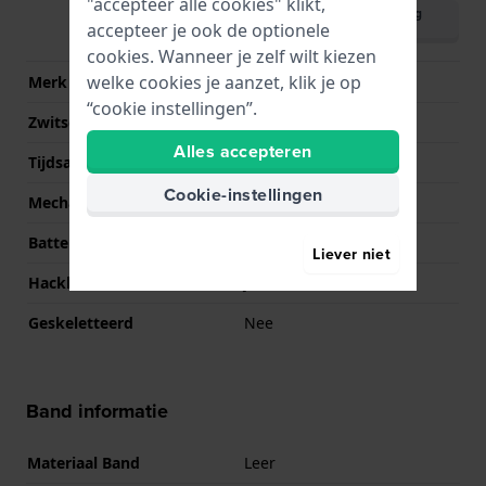
"accepteer alle cookies" klikt,
Download handleiding
accepteer je ook de optionele
(English)
cookies. Wanneer je zelf wilt kiezen
welke cookies je aanzet, klik je op
Merk uurwerk
Bao Jie
“cookie instellingen”.
Zwitsers uurwerk
Nee
Alles accepteren
Tijdsaanduiding
Analoog - Digitaal
Cookie-instellingen
Mechanisme
Quartz
Batterij
Renata CR2016 Batterij
Liever niet
Hackbaar
Ja
Geskeletteerd
Nee
Band informatie
Materiaal Band
Leer