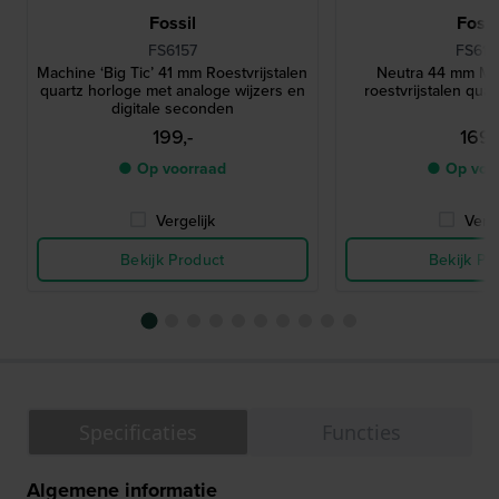
Fossil
Fossi
FS6157
FS616
Machine ‘Big Ticʼ 41 mm Roestvrijstalen
Neutra 44 mm Min
quartz horloge met analoge wijzers en
roestvrijstalen qua
digitale seconden
199,-
169,
● Op voorraad
● Op voo
Vergelijk
Verge
Bekijk Product
Bekijk Pr
Specificaties
Functies
Algemene informatie