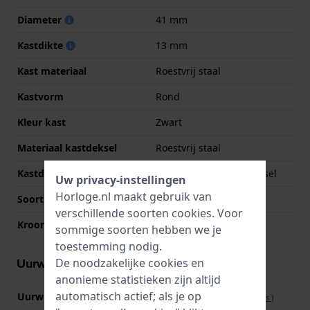
Diameter
41 mm
Kastdikte
13 mm
Kast materiaal
Roestvrij staal
Kastvorm
Rond
Kleur kast
Zwart
Materiaal kastdeksel
Roestvrij staal
Kastdeksel
Geschroefde achterdeksel
Uw privacy-instellingen
Horloge.nl maakt gebruik van
Soort glas
Mineraal
verschillende soorten
cookies
. Voor
Kroon
Trek kroon
sommige soorten hebben we je
toestemming nodig.
Uurwerk informatie
De noodzakelijke cookies en
anonieme statistieken zijn altijd
automatisch actief; als je op
Uurwerk nr.
QFO-021
(
Bekijk specificaties
)