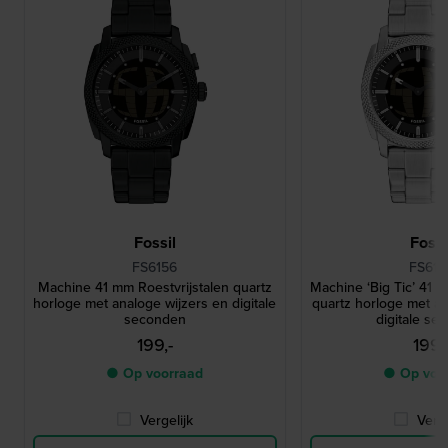
Fossil
Fossi
FS6156
FS615
Machine 41 mm Roestvrijstalen quartz
Machine ‘Big Ticʼ 41 m
horloge met analoge wijzers en digitale
quartz horloge met an
seconden
digitale se
199,-
199,
● Op voorraad
● Op voo
Vergelijk
Verge