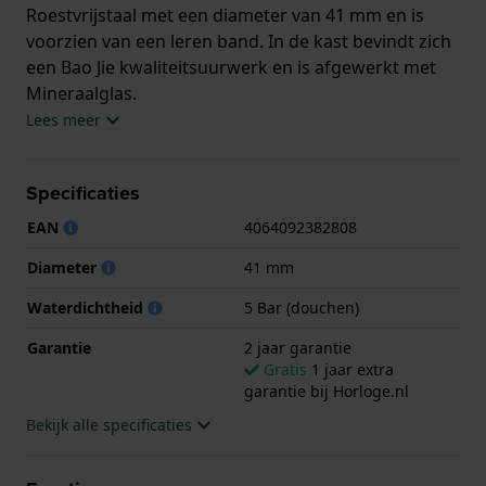
Roestvrijstaal met een diameter van 41 mm en is
voorzien van een leren band. In de kast bevindt zich
een Bao Jie kwaliteitsuurwerk en is afgewerkt met
Mineraalglas.
Lees meer
Het horloge is 5ATM. Dit betekent dat het horloge
geschikt is om mee te douchen. Verder wordt het
Specificaties
horloge geleverd met 2 jaar garantie.
EAN
4064092382808
.
Diameter
41 mm
Waterdichtheid
5 Bar (douchen)
Garantie
2 jaar garantie
Gratis
1 jaar extra
garantie bij Horloge.nl
Bekijk alle specificaties