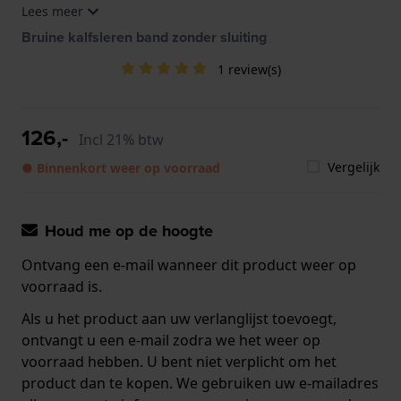
Lees meer
240GRS5B6, FC-252SS5B6, FC-301SAL3B6, FC-
303NS5B6, FC-303NV5B4
Bruine kalfsleren band zonder sluiting
1 review(s)
126,-
Incl 21% btw
Vergelijk
● Binnenkort weer op voorraad
Houd me op de hoogte
Ontvang een e-mail wanneer dit product weer op
voorraad is.
Als u het product aan uw verlanglijst toevoegt,
ontvangt u een e-mail zodra we het weer op
voorraad hebben. U bent niet verplicht om het
product dan te kopen. We gebruiken uw e-mailadres