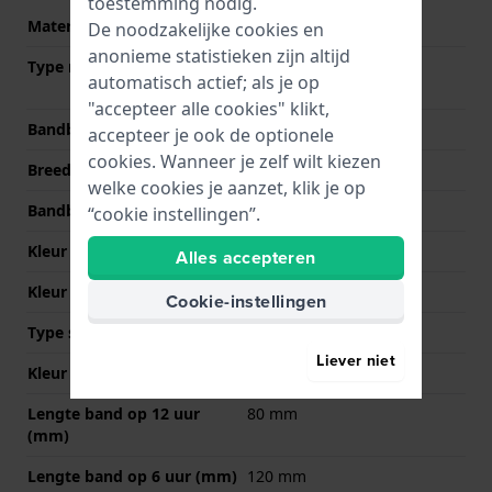
toestemming nodig.
Materiaal Band
Leer
De noodzakelijke cookies en
anonieme statistieken zijn altijd
Type materiaal
Kalfsleer met
automatisch actief; als je op
krokodillenprint
"accepteer alle cookies" klikt,
Bandbreedte
20 mm
accepteer je ook de optionele
cookies. Wanneer je zelf wilt kiezen
Breedte bandaanzet
20 mm
welke cookies je aanzet, klik je op
Bandbreedte bij sluiting
18 mm
“cookie instellingen”.
Kleur Band
Bruin
Alles accepteren
Kleur stiksel
Beige
Cookie-instellingen
Type sluiting
Geen
Liever niet
Kleur sluiting
NVT
Lengte band op 12 uur
80 mm
(mm)
Lengte band op 6 uur (mm)
120 mm