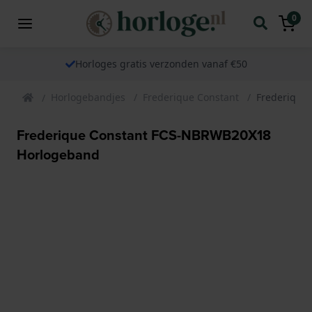
0
Horloges gratis verzonden vanaf €50
Horlogebandjes
Frederique Constant
Frederique
Frederique Constant FCS-NBRWB20X18
Horlogeband