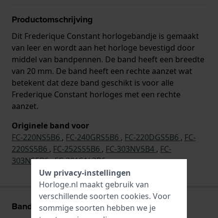
Productomschrijving
Dit Frederique Constant horlogebandje is gemaakt
van leer en wordt aan het horloge bevestigd door
middel van bandpennen. De band heeft een breedte
van 20 mm. De band heeft een rechte aanzet wat
betekent dat deze band geschikt is voor alle
Frederique Constant horloges met een rechte
aanzet.
Originele band voor
FC-220NS5B6
,
FC-240GRS5B6
,
FC-220DGS5B6
,
FC-
220SS5B6
,
FC-252SS5B6
,
FC-303NV5B4
,
FC-
303NS5B6
,
FC-301SAL3B6
Uw privacy-instellingen
Horloge.nl maakt gebruik van
verschillende soorten
cookies
. Voor
Band informatie
sommige soorten hebben we je