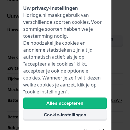
Uw privacy-instellingen
Horloge.nl maakt gebruik van
Uurwerk informatie
verschillende soorten
cookies
. Voor
sommige soorten hebben we je
Uurwerk nr.
FC-265
(
Bekijk specificaties
)
toestemming nodig.
Download handleiding
De noodzakelijke cookies en
(English)
anonieme statistieken zijn altijd
automatisch actief; als je op
Merk uurwerk
Frederique Constant
"accepteer alle cookies" klikt,
Zwitsers uurwerk
Ja
accepteer je ook de optionele
cookies. Wanneer je zelf wilt kiezen
Tijdsaanduiding
Analoog
welke cookies je aanzet, klik je op
Mechanisme
Quartz
“cookie instellingen”.
Batterij
Renata R371 371 / SR920SW /
Alles accepteren
SG6 / AG6 Batterij
Cookie-instellingen
Batterijduur
60 Maanden
Robijnen
5