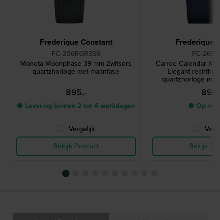
Frederique Constant
Frederique 
FC-206RGR3S6
FC-265S
Moneta Moonphase 39 mm Zwitsers
Carree Calendar M
quartzhorloge met maanfase
Elegant rechthoe
quartzhorloge met 
maanfa
895,-
895,
● Levering binnen 2 tot 4 werkdagen
● Op voo
Vergelijk
Verge
Bekijk Product
Bekijk Pr