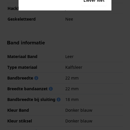
Liever niet
Hackbaar
Ja
Geskeletteerd
Nee
Band informatie
Materiaal Band
Leer
Type materiaal
Kalfsleer
Bandbreedte
22 mm
Breedte bandaanzet
22 mm
Bandbreedte bij sluiting
18 mm
Kleur Band
Donker blauw
Kleur stiksel
Donker blauw