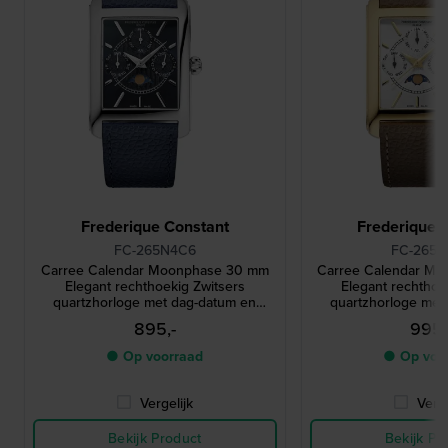
Frederique Constant
Frederique 
FC-265N4C6
FC-265S
Carree Calendar Moonphase 30 mm
Carree Calendar M
Elegant rechthoekig Zwitsers
Elegant rechthoe
quartzhorloge met dag-datum en
quartzhorloge met 
maanfase
maanfa
895,-
995,
● Op voorraad
● Op voo
Vergelijk
Verge
Bekijk Product
Bekijk Pr