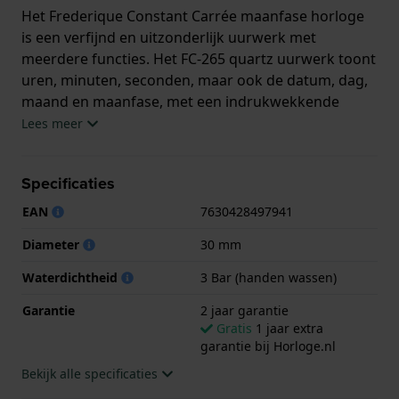
Het Frederique Constant Carrée maanfase horloge
is een verfijnd en uitzonderlijk uurwerk met
meerdere functies. Het FC-265 quartz uurwerk toont
uren, minuten, seconden, maar ook de datum, dag,
maand en maanfase, met een indrukwekkende
batterijlevensduur van 60 maanden. Dit alles is gevat
Lees meer
in een rechthoekige kast van 42,30 x 30 mm,
gemaakt van gepolijst, geelgoud verguld
Specificaties
roestvrijstaal. De zilverkleurige wijzerplaat met
sunburst-afwerking en een reliëfpatroon in het
EAN
7630428497941
midden, contrasteert met de goudkleurige indexen
Diameter
30 mm
en wijzers, voor een perfecte afleesbaarheid.
Waterdichtheid
3 Bar (handen wassen)
Garantie
2 jaar garantie
Gratis
1 jaar extra
garantie bij Horloge.nl
Bekijk alle specificaties