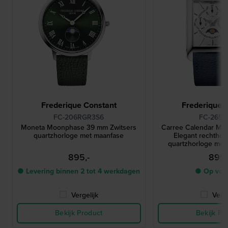
Frederique Constant
Frederique 
FC-206RGR3S6
FC-265S
Moneta Moonphase 39 mm Zwitsers
Carree Calendar M
quartzhorloge met maanfase
Elegant rechthoe
quartzhorloge met 
maanfa
895,-
895,
● Levering binnen 2 tot 4 werkdagen
● Op voo
Vergelijk
Verge
Bekijk Product
Bekijk Pr