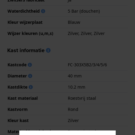
Waterdichtheid
5 Bar (douchen)
Kleur wijzerplaat
Blauw
Wijzer kleuren (u,m,s)
Zilver, Zilver, Zilver
Kast informatie
Kastcode
FC-303X5B2/3/4/5/6
Diameter
40 mm
Kastdikte
10.2 mm
Kast materiaal
Roestvrij staal
Kastvorm
Rond
Kleur kast
Zilver
Materiaal kastdeksel
Roestvrij staal