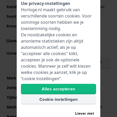
Uw privacy-instellingen
Kastdeksel
Geschroefde achterdeksel
Horloge.nl maakt gebruik van
verschillende soorten
cookies
. Voor
Soort glas
Saffier
sommige soorten hebben we je
Kroon
Trek kroon
toestemming nodig.
De noodzakelijke cookies en
Uurwerk informatie
anonieme statistieken zijn altijd
automatisch actief; als je op
"accepteer alle cookies" klikt,
Uurwerk nr.
SW200
(
Bekijk specificaties
)
accepteer je ook de optionele
Download handleiding
cookies. Wanneer je zelf wilt kiezen
(English)
welke cookies je aanzet, klik je op
Merk uurwerk
Sellita
“cookie instellingen”.
Zwitsers uurwerk
Ja
Alles accepteren
Tijdsaanduiding
Analoog
Cookie-instellingen
Mechanisme
Mechanisch automatisch
Liever niet
Batterij
No battery needed