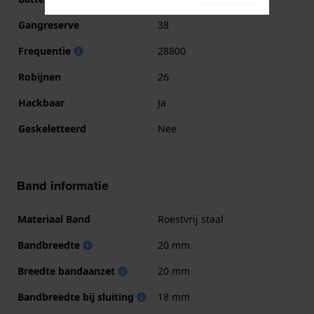
Gangreserve
38
Frequentie
28800
Robijnen
26
Hackbaar
Ja
Geskeletteerd
Nee
Band informatie
Materiaal Band
Roestvrij staal
Bandbreedte
20 mm
Breedte bandaanzet
20 mm
Bandbreedte bij sluiting
18 mm