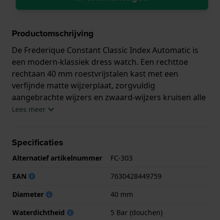
Productomschrijving
De Frederique Constant Classic Index Automatic is
een modern-klassiek dress watch. Een rechttoe
rechtaan 40 mm roestvrijstalen kast met een
verfijnde matte wijzerplaat, zorgvuldig
aangebrachte wijzers en zwaard-wijzers kruisen alle
juiste vakjes aan. Op het eerste gezicht een
Lees meer
eenvoudig horloge, maar de kwaliteit komt tot
uiting in de details en in het automatische Zwitserse
Specificaties
FC-303 uurwerk (gebaseerd op de Sellita SW200-1)
met 26 juwelen en 38 uur gangreserve. Het is een
Alternatief artikelnummer
FC-303
ingetogen maar chique horloge voor dagelijks
EAN
7630428449759
gebruik.
Diameter
40 mm
Dit Frederique Constant horloge heeft een kast
gemaakt van Roestvrijstaal met een diameter van 40
Waterdichtheid
5 Bar (douchen)