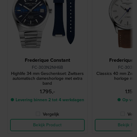
Frederique Constant
Frederique 
FC-303N2NH6B
FC-303N
Highlife 34 mm Geschenkset: Zwitsers
Classics 40 mm Zwit
automatisch dameshorloge met extra
horloge me
band
1.795,-
1.150,
● Levering binnen 2 tot 4 werkdagen
● Op voo
Vergelijk
Verge
Bekijk Product
Bekijk Pr