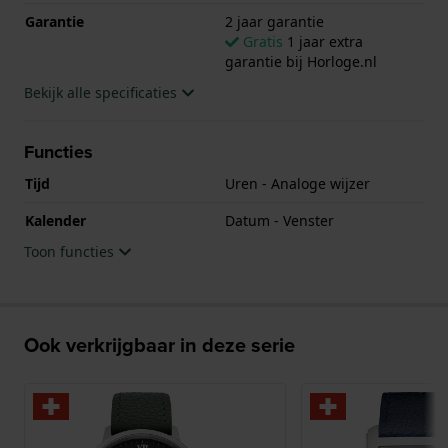
mm en is voorzien van een Roestvrijstaal band. In de
Garantie
2 jaar garantie
kast bevindt zich een Sellita kwaliteitsuurwerk en is
Gratis
1 jaar extra
afgewerkt met Saffierglas.
garantie bij Horloge.nl
Bekijk alle specificaties
Het horloge is 5ATM. Dit betekent dat het horloge
geschikt is om mee te douchen. Verder wordt het
horloge geleverd met 2 jaar garantie.
Functies
Tijd
Uren - Analoge wijzer
.
Kalender
Datum - Venster
Toon functies
Ook verkrijgbaar in deze serie