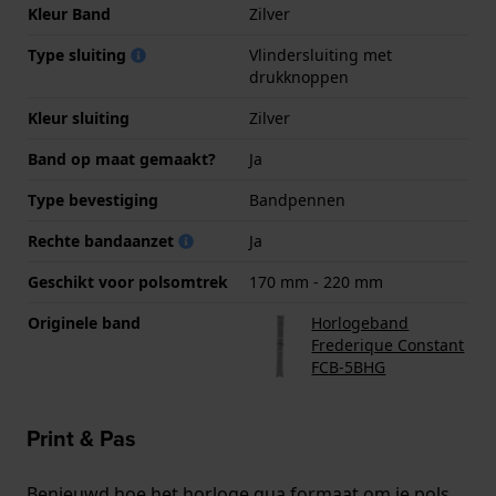
Kleur Band
Zilver
Type sluiting
Vlindersluiting met
drukknoppen
Kleur sluiting
Zilver
Band op maat gemaakt?
Ja
Type bevestiging
Bandpennen
Rechte bandaanzet
Ja
Geschikt voor polsomtrek
170 mm - 220 mm
Originele band
Horlogeband
Frederique Constant
FCB-5BHG
Print & Pas
Benieuwd hoe het horloge qua formaat om je pols