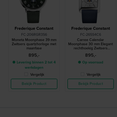
Frederique Constant
Frederique Constant
FC-206RGR3S6
FC-265S4C6
Moneta Moonphase 39 mm
Carree Calendar
Zwitsers quartzhorloge met
Moonphase 30 mm Elegant
maanfase
rechthoekig Zwitsers
quartzhorloge met dag-
895,-
895,-
datum en maanfase
● Levering binnen 2 tot 4
● Op voorraad
werkdagen
Vergelijk
Vergelijk
Bekijk Product
Bekijk Product