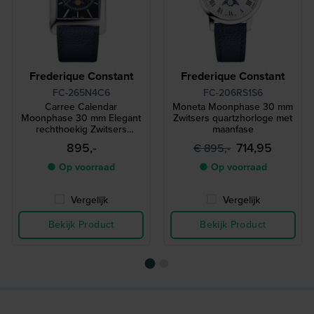
Frederique Constant
Frederique Constant
FC-265N4C6
FC-206RS1S6
Carree Calendar
Moneta Moonphase 30 mm
Moonphase 30 mm Elegant
Zwitsers quartzhorloge met
rechthoekig Zwitsers
maanfase
quartzhorloge met dag-
895,-
714,95
€ 895,-
datum en maanfase
● Op voorraad
● Op voorraad
Vergelijk
Vergelijk
Bekijk Product
Bekijk Product