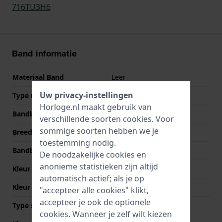
716TU3H6
Band informatie
Materiaal Band
Leer
Uw privacy-instellingen
Type materiaal
Echt alligatorleer
Horloge.nl maakt gebruik van
Bandbreedte
20 mm
verschillende soorten
cookies
. Voor
sommige soorten hebben we je
Breedte bandaanzet
20 mm
toestemming nodig.
Bandbreedte bij sluiting
18 mm
De noodzakelijke cookies en
anonieme statistieken zijn altijd
Kleur Band
Blauw
automatisch actief; als je op
Kleur stiksel
Blauw
"accepteer alle cookies" klikt,
accepteer je ook de optionele
Type sluiting
Geen
cookies. Wanneer je zelf wilt kiezen