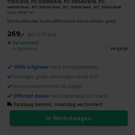
735G3H9, FC-930NI3H6, FC-980AV3H8, FC-
980N3H6, FC-980S3H6, FC-716N3H6, FC-716S3H6,
Lees meer
FC-735MT3HPT, FC-735N3H6, FC-735S3H6
Donkerblauwe krokodillenleren band zonder gesp
269,-
Incl 21% btw
● Op voorraad
Vergelijk
in Rotterdam
100% originele
merk horlogebanden
Horloges gratis verzonden vanaf €50
Retourneren binnen 30 dagen
Officieel dealer
van Frederique Constant
Vandaag besteld, maandag verzonden!
In Winkelwagen