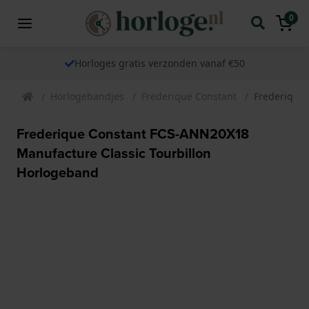
0
Horloges gratis verzonden vanaf €50
Horlogebandjes
Frederique Constant
Frederique
Frederique Constant FCS-ANN20X18
Manufacture Classic Tourbillon
Horlogeband