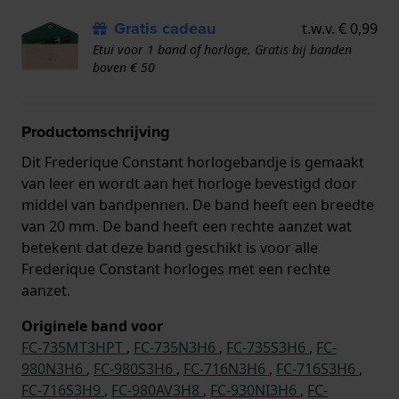
Gratis cadeau
t.w.v. € 0,99
Etui voor 1 band of horloge. Gratis bij banden
boven € 50
Productomschrijving
Dit Frederique Constant horlogebandje is gemaakt
van leer en wordt aan het horloge bevestigd door
middel van bandpennen. De band heeft een breedte
van 20 mm. De band heeft een rechte aanzet wat
betekent dat deze band geschikt is voor alle
Frederique Constant horloges met een rechte
aanzet.
Originele band voor
FC-735MT3HPT
,
FC-735N3H6
,
FC-735S3H6
,
FC-
980N3H6
,
FC-980S3H6
,
FC-716N3H6
,
FC-716S3H6
,
FC-716S3H9
,
FC-980AV3H8
,
FC-930NI3H6
,
FC-