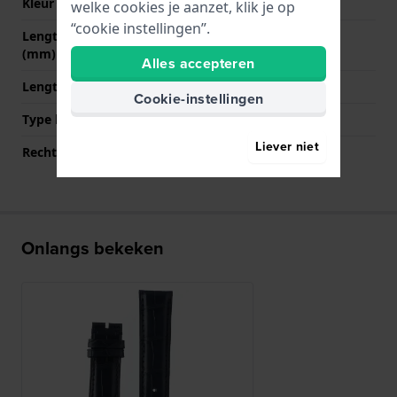
Kleur sluiting
NVT
welke cookies je aanzet, klik je op
“cookie instellingen”.
Lengte band op 12 uur
75 mm
(mm)
Alles accepteren
Lengte band op 6 uur (mm)
115 mm
Cookie-instellingen
Type bevestiging
Bandpennen
Liever niet
Rechte bandaanzet
Ja
Onlangs bekeken