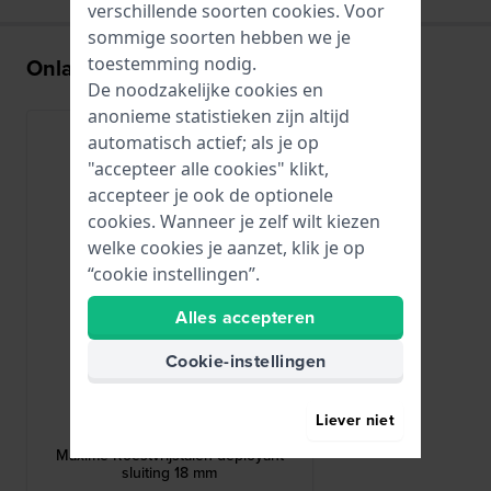
verschillende soorten
cookies
. Voor
sommige soorten hebben we je
toestemming nodig.
Onlangs bekeken
De noodzakelijke cookies en
anonieme statistieken zijn altijd
automatisch actief; als je op
"accepteer alle cookies" klikt,
accepteer je ook de optionele
cookies. Wanneer je zelf wilt kiezen
welke cookies je aanzet, klik je op
“cookie instellingen”.
Alles accepteren
Cookie-instellingen
Frederique Constant
Liever niet
FC-CL2S18/S
Maxime Roestvrijstalen deployant
sluiting 18 mm