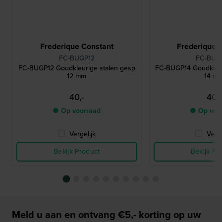
Frederique Constant
Frederique 
FC-BUGP12
FC-BUG
FC-BUGP12 Goudkleurige stalen gesp
FC-BUGP14 Goudkleur
12 mm
14 m
40,-
40,-
● Op voorraad
● Op voo
Vergelijk
Verge
Bekijk Product
Bekijk Pr
Meld u aan en ontvang €5,- korting op uw