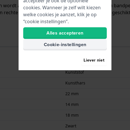
accepteer je ook de optionele
en wordt aan het horloge bevestigd door middel van band
cookies. Wanneer je zelf wilt kiezen
n rechte aanzet wat betekent dat deze band alleen geschikt
welke cookies je aanzet, klik je op
“cookie instellingen”.
Alles accepteren
Cookie-instellingen
Liever niet
Kunststof
Kunsthars
22 mm
14 mm
18 mm
Zwart