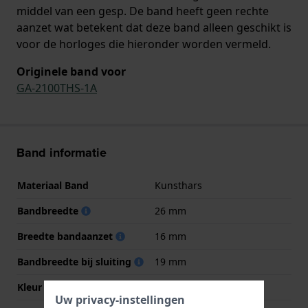
middel van een gesp. De band heeft geen rechte
aanzet wat betekent dat deze band alleen geschikt is
voor de horloges die hieronder worden vermeld.
Originele band voor
GA-2100THS-1A
Band informatie
Materiaal Band
Kunsthars
Bandbreedte
26 mm
Breedte bandaanzet
16 mm
Bandbreedte bij sluiting
19 mm
Kleur Band
Zwart
Uw privacy-instellingen