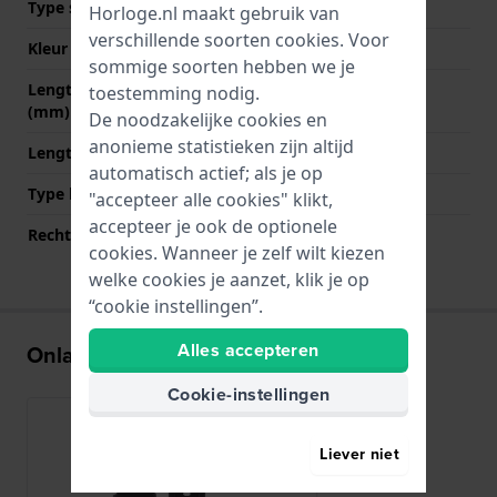
Type sluiting
Gesp
Horloge.nl maakt gebruik van
verschillende soorten
cookies
. Voor
Kleur sluiting
Zwart
sommige soorten hebben we je
Lengte band op 12 uur
70 mm
toestemming nodig.
(mm)
De noodzakelijke cookies en
anonieme statistieken zijn altijd
Lengte band op 6 uur (mm)
125 mm
automatisch actief; als je op
Type bevestiging
Quick release pushpins
"accepteer alle cookies" klikt,
accepteer je ook de optionele
Rechte bandaanzet
Nee
cookies. Wanneer je zelf wilt kiezen
welke cookies je aanzet, klik je op
“cookie instellingen”.
Alles accepteren
Onlangs bekeken
Cookie-instellingen
Liever niet