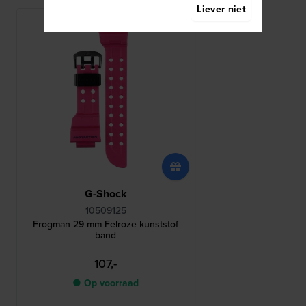
Liever niet
G-Shock
10509125
Frogman 29 mm Felroze kunststof
band
107,-
● Op voorraad