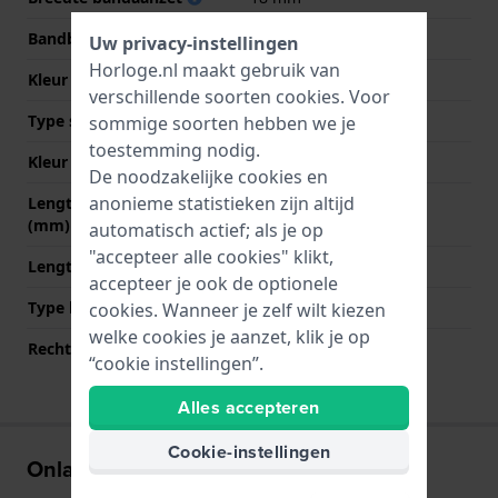
Bandbreedte bij sluiting
21 mm
Uw privacy-instellingen
Horloge.nl maakt gebruik van
Kleur Band
Roze
verschillende soorten
cookies
. Voor
Type sluiting
Gesp
sommige soorten hebben we je
toestemming nodig.
Kleur sluiting
Zwart
De noodzakelijke cookies en
anonieme statistieken zijn altijd
Lengte band op 12 uur
75 mm
(mm)
automatisch actief; als je op
"accepteer alle cookies" klikt,
Lengte band op 6 uur (mm)
140 mm
accepteer je ook de optionele
Type bevestiging
Schroef
cookies. Wanneer je zelf wilt kiezen
welke cookies je aanzet, klik je op
Rechte bandaanzet
Nee
“cookie instellingen”.
Alles accepteren
Cookie-instellingen
Onlangs bekeken