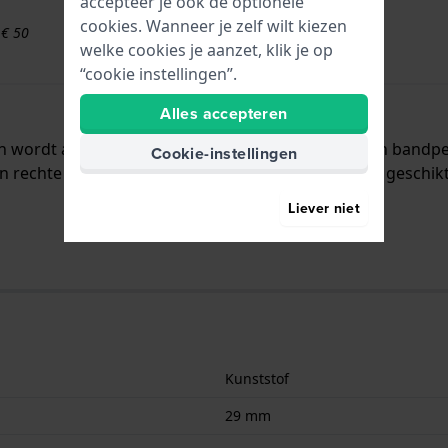
accepteer je ook de optionele
cookies. Wanneer je zelf wilt kiezen
 € 50
welke cookies je aanzet, klik je op
“cookie instellingen”.
Alles accepteren
en wordt aan het horloge bevestigd door middel van band
Cookie-instellingen
n rechte aanzet wat betekent dat deze band alleen geschikt
Liever niet
Kunststof
29 mm