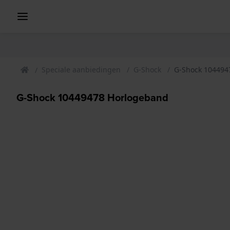
Speciale aanbiedingen
G-Shock
G-Shock 104494
G-Shock 10449478 Horlogeband