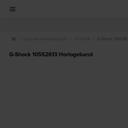
Speciale aanbiedingen
G-Shock
G-Shock 105526
G-Shock 10552613 Horlogeband