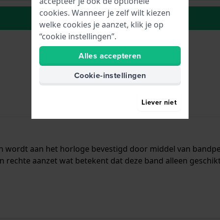
accepteer je ook de optionele
cookies. Wanneer je zelf wilt kiezen
Plaats in wenslijst
welke cookies je aanzet, klik je op
“cookie instellingen”.
Alles accepteren
Cookie-instellingen
Liever niet
en wordt aan het horloge bevestigd door middel van band
n rechte aanzet wat betekent dat deze band alleen geschikt