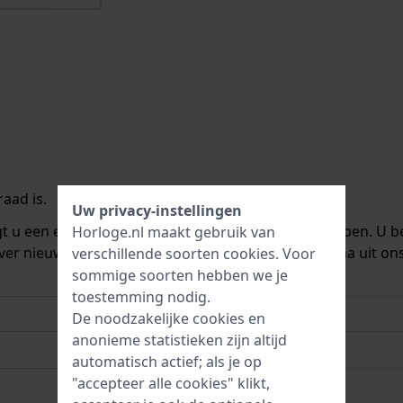
aad is.
Uw privacy-instellingen
ngt u een e-mail zodra we het weer op voorraad hebben. U b
Horloge.nl maakt gebruik van
ver nieuwe voorraad. Het wordt onmiddellijk daarna uit on
verschillende soorten
cookies
. Voor
sommige soorten hebben we je
toestemming nodig.
De noodzakelijke cookies en
anonieme statistieken zijn altijd
automatisch actief; als je op
"accepteer alle cookies" klikt,