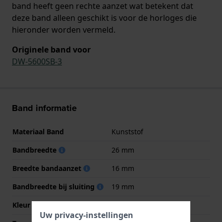
band heeft geen rechte aanzet wat betekent dat
deze band alleen geschikt is voor de horloges die
hieronder worden vermeld.
Originele band voor
DW-5600SB-3
Band informatie
Materiaal Band
Kunststof
Bandbreedte
26 mm
Breedte bandaanzet
16 mm
Bandbreedte bij sluiting
19 mm
Kleur Band
Groen
Uw privacy-instellingen