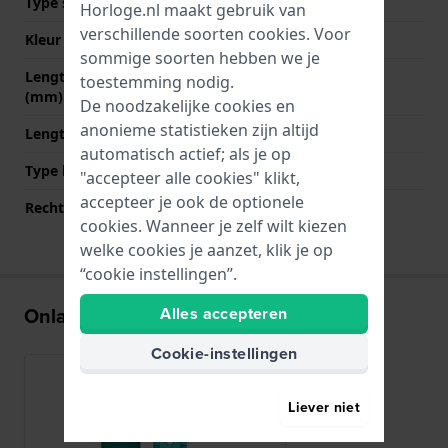
Type sluiting
Gesp
Horloge.nl maakt gebruik van
verschillende soorten
cookies
. Voor
Kleur sluiting
Zilver
sommige soorten hebben we je
Lengte band op 12 uur
70 mm
toestemming nodig.
(mm)
De noodzakelijke cookies en
anonieme statistieken zijn altijd
Lengte band op 6 uur (mm)
125 mm
automatisch actief; als je op
Type bevestiging
Bandpennen
"accepteer alle cookies" klikt,
accepteer je ook de optionele
Rechte bandaanzet
Nee
cookies. Wanneer je zelf wilt kiezen
welke cookies je aanzet, klik je op
“cookie instellingen”.
Onlangs bekeken
Alles accepteren
Cookie-instellingen
Liever niet