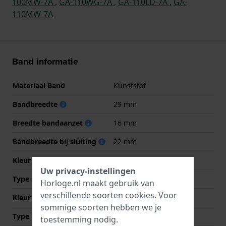
100MW-7A
,
GA-110WG-7A
,
GA-110LD-7A
,
GA-
110MW-7A
Band informatie
Materiaal Band
Kunststof
Bandbreedte
29 mm
Breedte bandaanzet
16 mm
Bandbreedte bij sluiting
22 mm
Kleur Band
Wit
Uw privacy-instellingen
Type sluiting
Gesp
Horloge.nl maakt gebruik van
verschillende soorten
cookies
. Voor
Kleur sluiting
Zilver
sommige soorten hebben we je
Type bevestiging
Bandpennen
toestemming nodig.