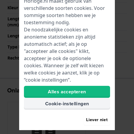
Horloge.nl maakt gebruik van
verschillende soorten
cookies
. Voor
Kleur sluiting
Zwart
sommige soorten hebben we je
Lengte band op 12 uur
80 mm
toestemming nodig.
(mm)
De noodzakelijke cookies en
Lengte band op 6 uur (mm)
130 mm
anonieme statistieken zijn altijd
automatisch actief; als je op
Type bevestiging
Schroeven
"accepteer alle cookies" klikt,
accepteer je ook de optionele
Rechte bandaanzet
Nee
cookies. Wanneer je zelf wilt kiezen
welke cookies je aanzet, klik je op
“cookie instellingen”.
Onlangs bekeken
Alles accepteren
Cookie-instellingen
Liever niet