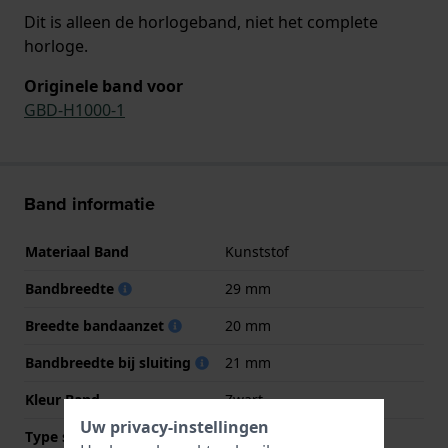
Dit is alleen de horlogeband, niet het complete
horloge.
Originele band voor
GBD-H1000-1
Band informatie
Materiaal Band
Kunststof
Bandbreedte
29 mm
Breedte bandaanzet
20 mm
Bandbreedte bij sluiting
21 mm
Kleur Band
Zwart
Uw privacy-instellingen
Type sluiting
Gesp