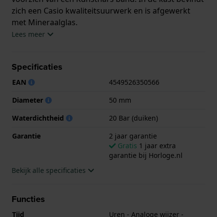
zich een Casio kwaliteitsuurwerk en is afgewerkt
met Mineraalglas.
Lees meer
Het horloge is 20ATM. Dit betekent dat het horloge
geschikt is om mee te duiken. Verder wordt het
Specificaties
horloge geleverd met 2 jaar garantie.
EAN
4549526350566
.
Diameter
50 mm
Waterdichtheid
20 Bar (duiken)
Garantie
2 jaar garantie
Gratis
1 jaar extra
garantie bij Horloge.nl
Bekijk alle specificaties
Functies
Tijd
Uren - Analoge wijzer -