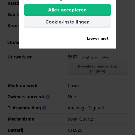
Kastdeksel
Gedicht met schroefjes
Alles accepteren
Soort glas
Mineraal
Cookie-instellingen
Kroon
Trek kroon
Liever niet
Uurwerk informatie
Uurwerk nr.
5657
(
Bekijk specificaties
)
Download handleiding
(English)
Merk uurwerk
Casio
Zwitsers uurwerk
Nee
Tijdsaanduiding
Analoog - Digitaal
Mechanisme
Solar Quartz
Batterij
CTL920