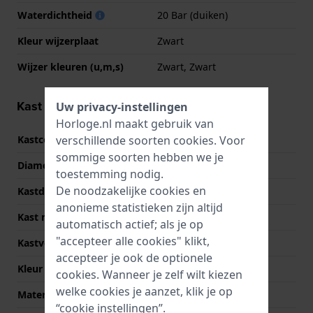
Waterdichtheid
20 Bar (duiken)
Kleur wijzerplaat
Zwart
Wijzer kleuren (u,m,s)
Zwart, Zwart
Kast informatie
Uw privacy-instellingen
Horloge.nl maakt gebruik van
verschillende soorten
cookies
. Voor
Kastcode
GST-B400BB
sommige soorten hebben we je
Diameter
50 mm
toestemming nodig.
De noodzakelijke cookies en
Kastdikte
13 mm
anonieme statistieken zijn altijd
Kast materiaal
Roestvrij staal
automatisch actief; als je op
"accepteer alle cookies" klikt,
Kastvorm
Rond
accepteer je ook de optionele
Kleur kast
Zwart
cookies. Wanneer je zelf wilt kiezen
welke cookies je aanzet, klik je op
Materiaal kastdeksel
Roestvrij staal
“cookie instellingen”.