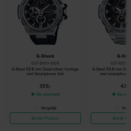
G-Shock
G-Sho
GST-B100-1AER
GST-B100D
G-Steel 53.8 mm Zwart-zilver horloge
G-Steel 53.8 mm Sta
met Smartphone link
met smartphone l
359,-
439,
● Op voorraad
● Op voo
Vergelijk
Verge
Bekijk Product
Bekijk Pr