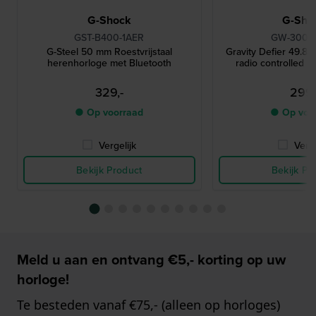
G-Shock
G-Sho
GST-B400-1AER
GW-3000
G-Steel 50 mm Roestvrijstaal
Gravity Defier 49.8 
herenhorloge met Bluetooth
radio controlled p
329,-
299,
● Op voorraad
● Op voo
Vergelijk
Verge
Bekijk Product
Bekijk Pr
Meld u aan en ontvang €5,- korting op uw
horloge!
Te besteden vanaf €75,- (alleen op horloges)