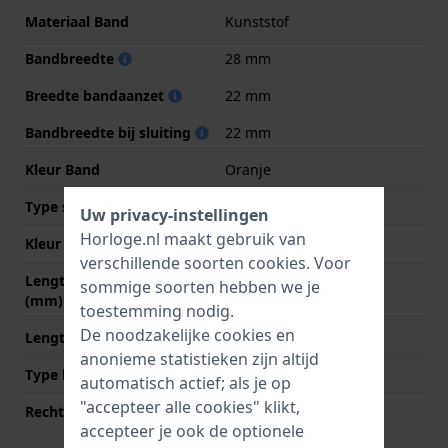
Materiaal Band
Kunststof
Bandbreedte
28 mm
Breedte bandaanzet
22 mm
Bandbreedte bij sluiting
22 mm
Kleur Band
Oranje
Type sluiting
Gesp
Uw privacy-instellingen
Horloge.nl maakt gebruik van
Kleur sluiting
Zilver
verschillende soorten
cookies
. Voor
Lengte band op 12 uur
80 mm
sommige soorten hebben we je
(mm)
toestemming nodig.
De noodzakelijke cookies en
Lengte band op 6 uur (mm)
135 mm
anonieme statistieken zijn altijd
Type bevestiging
Schroef
automatisch actief; als je op
"accepteer alle cookies" klikt,
Rechte bandaanzet
Nee
accepteer je ook de optionele