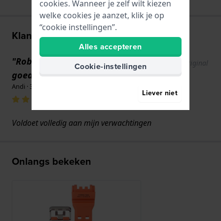
cookies. Wanneer je zelf wilt kiezen
welke cookies je aanzet, klik je op
“cookie instellingen”.
Klantenreviews
Alles accepteren
"Robuust maar lichtgewicht en
Show original
Cookie-instellingen
text
goed gemaakt"
Andi · 31 mei 2025
Liever niet
Voldoet volledig aan mijn verwachtingen
Onlangs bekeken