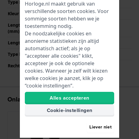
Type sluiting
Gesp
Horloge.nl maakt gebruik van
verschillende soorten
cookies
. Voor
Kleur sluiting
Zilver
sommige soorten hebben we je
Lengte band op 12 uur
70 mm
toestemming nodig.
(mm)
De noodzakelijke cookies en
anonieme statistieken zijn altijd
Lengte band op 6 uur (mm)
135 mm
automatisch actief; als je op
Type bevestiging
Bandpennen
"accepteer alle cookies" klikt,
accepteer je ook de optionele
Rechte bandaanzet
Nee
cookies. Wanneer je zelf wilt kiezen
welke cookies je aanzet, klik je op
“cookie instellingen”.
Alles accepteren
Onlangs bekeken
Cookie-instellingen
Liever niet