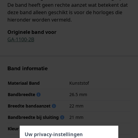
De band heeft geen rechte aanzet wat betekent dat
deze band alleen geschikt is voor de horloges die
hieronder worden vermeld.
Originele band voor
GA-1100-2B
Band informatie
Materiaal Band
Kunststof
Bandbreedte
26.5 mm
Breedte bandaanzet
22 mm
Bandbreedte bij sluiting
21 mm
Kleur Band
Zwart
Uw privacy-instellingen