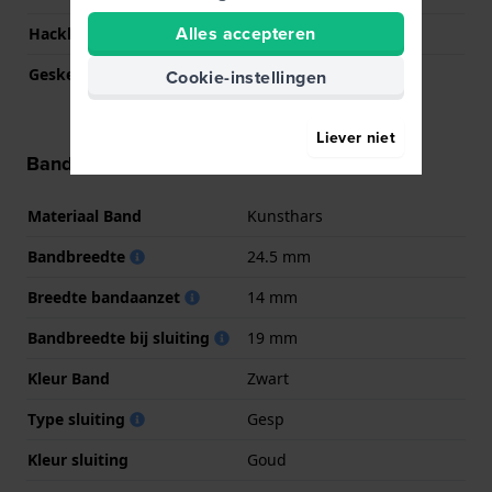
Alles accepteren
Hackbaar
Nee
Geskeletteerd
Nee
Cookie-instellingen
Liever niet
Band informatie
Materiaal Band
Kunsthars
Bandbreedte
24.5 mm
Breedte bandaanzet
14 mm
Bandbreedte bij sluiting
19 mm
Kleur Band
Zwart
Type sluiting
Gesp
Kleur sluiting
Goud