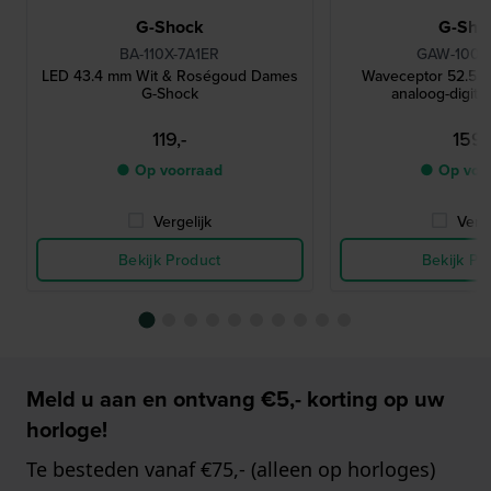
G-Shock
G-Sho
BA-110X-7A1ER
GAW-100B
LED 43.4 mm Wit & Roségoud Dames
Waveceptor 52.5 m
G-Shock
analoog-digita
119,-
159,
● Op voorraad
● Op voo
Vergelijk
Verge
Bekijk Product
Bekijk Pr
Meld u aan en ontvang €5,- korting op uw
horloge!
Te besteden vanaf €75,- (alleen op horloges)