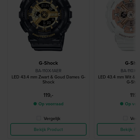
G-Shock
G-Sho
BA-110X-1AER
BA-110X-
LED 43.4 mm Zwart & Goud Dames G-
LED 43.4 mm Wit & 
Shock
G-Sho
119,-
119,-
● Op voorraad
● Op voo
Vergelijk
Verge
Bekijk Product
Bekijk Pr