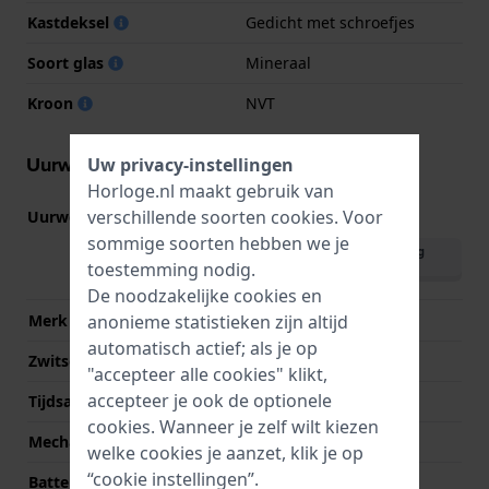
Kastdeksel
Gedicht met schroefjes
Soort glas
Mineraal
Kroon
NVT
Uurwerk informatie
Uw privacy-instellingen
Horloge.nl maakt gebruik van
verschillende soorten
cookies
. Voor
Uurwerk nr.
5338
(
Bekijk specificaties
)
sommige soorten hebben we je
Download handleiding
toestemming nodig.
(English)
De noodzakelijke cookies en
anonieme statistieken zijn altijd
Merk uurwerk
Casio
automatisch actief; als je op
Zwitsers uurwerk
Nee
"accepteer alle cookies" klikt,
accepteer je ook de optionele
Tijdsaanduiding
Analoog - Digitaal
cookies. Wanneer je zelf wilt kiezen
Mechanisme
Quartz
welke cookies je aanzet, klik je op
“cookie instellingen”.
Batterij
R396 × 2