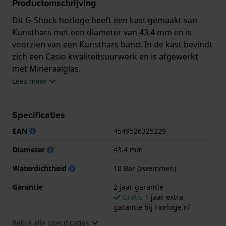
Productomschrijving
Dit G-Shock horloge heeft een kast gemaakt van
Kunsthars met een diameter van 43.4 mm en is
voorzien van een Kunsthars band. In de kast bevindt
zich een Casio kwaliteitsuurwerk en is afgewerkt
met Mineraalglas.
Lees meer
Het horloge is 10ATM. Dit betekent dat het horloge
geschikt is om mee te zwemmen. Verder wordt het
Specificaties
horloge geleverd met 2 jaar garantie.
EAN
4549526325229
.
Diameter
43.4 mm
Waterdichtheid
10 Bar (zwemmen)
Garantie
2 jaar garantie
Gratis
1 jaar extra
garantie bij Horloge.nl
Bekijk alle specificaties