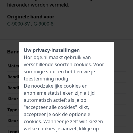
hieronder worden vermeld.
Originele band voor
G-9000-8V
,
G-9000-8
Uw privacy-instellingen
Band informatie
Horloge.nl maakt gebruik van
verschillende soorten
cookies
. Voor
Materiaal Band
Kunststof
sommige soorten hebben we je
Bandbreedte
27 mm
toestemming nodig.
De noodzakelijke cookies en
Bandbreedte bij sluiting
20 mm
anonieme statistieken zijn altijd
Kleur Band
Grijs
automatisch actief; als je op
"accepteer alle cookies" klikt,
Type sluiting
Gesp
accepteer je ook de optionele
Kleur sluiting
Zilver
cookies. Wanneer je zelf wilt kiezen
welke cookies je aanzet, klik je op
Lengte band op 12 uur
75 mm