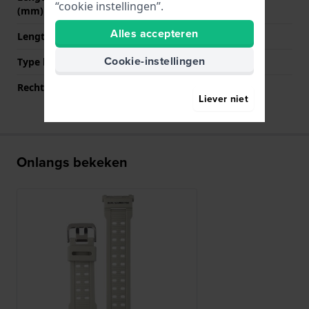
“cookie instellingen”.
(mm)
Alles accepteren
Lengte band op 6 uur (mm)
135 mm
Cookie-instellingen
Type bevestiging
Schroef
Rechte bandaanzet
Nee
Liever niet
Onlangs bekeken