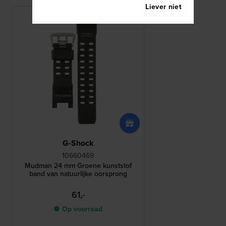
Liever niet
G-Shock
10660469
Mudman 24 mm Groene kunststof
band van natuurlijke oorsprong
61,-
● Op voorraad