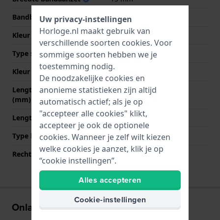
Bandbreedte bij sluiting
22 mm
Uw privacy-instellingen
Horloge.nl maakt gebruik van
Kleur Band
Groen
verschillende soorten
cookies
. Voor
Type sluiting
Gesp
sommige soorten hebben we je
toestemming nodig.
Kleur sluiting
Zilver
De noodzakelijke cookies en
anonieme statistieken zijn altijd
Lengte band op 12 uur
75 mm
(mm)
automatisch actief; als je op
"accepteer alle cookies" klikt,
Lengte band op 6 uur (mm)
135 mm
accepteer je ook de optionele
Type bevestiging
Schroef
cookies. Wanneer je zelf wilt kiezen
welke cookies je aanzet, klik je op
Rechte bandaanzet
Nee
“cookie instellingen”.
Alles accepteren
Cookie-instellingen
Onlangs bekeken