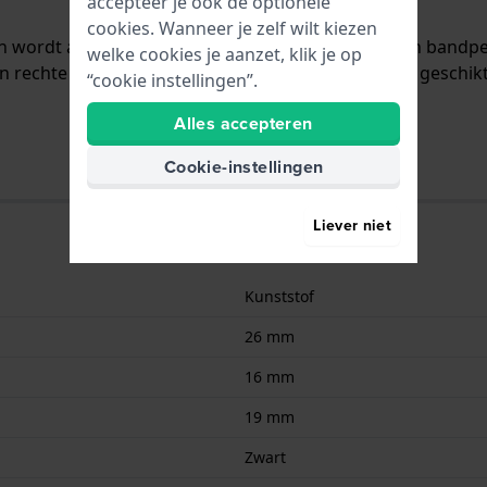
accepteer je ook de optionele
cookies. Wanneer je zelf wilt kiezen
en wordt aan het horloge bevestigd door middel van band
welke cookies je aanzet, klik je op
n rechte aanzet wat betekent dat deze band alleen geschikt
“cookie instellingen”.
Alles accepteren
Cookie-instellingen
Liever niet
Kunststof
26 mm
16 mm
19 mm
Zwart