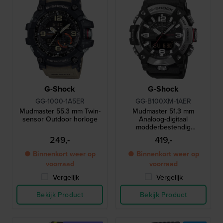
G-Shock
G-Shock
GG-1000-1A5ER
GG-B100XM-1AER
Mudmaster 55.3 mm Twin-
Mudmaster 51.3 mm
sensor Outdoor horloge
Analoog-digitaal
modderbestendig
connected outdoor horloge
249,-
419,-
● Binnenkort weer op
● Binnenkort weer op
voorraad
voorraad
Vergelijk
Vergelijk
Bekijk Product
Bekijk Product