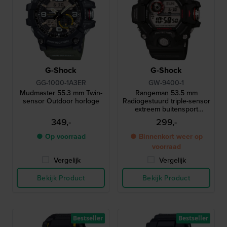
G-Shock
G-Shock
GG-1000-1A3ER
GW-9400-1
Mudmaster 55.3 mm Twin-
Rangeman 53.5 mm
sensor Outdoor horloge
Radiogestuurd triple-sensor
extreem buitensport
horloge
349,-
299,-
● Op voorraad
● Binnenkort weer op
voorraad
Vergelijk
Vergelijk
Bekijk Product
Bekijk Product
Bestseller
Bestseller