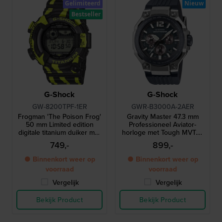
Gelimiteerd
Nieuw
Bestseller
G-Shock
G-Shock
GW-8200TPF-1ER
GWR-B3000A-2AER
Frogman 'The Poison Frog'
Gravity Master 47.3 mm
50 mm Limited edition
Professioneel Aviator-
digitale titanium duiker met
horloge met Tough MVT.2-
uniek gifkikkerontwerp
uurwerk
749,-
899,-
● Binnenkort weer op
● Binnenkort weer op
voorraad
voorraad
Vergelijk
Vergelijk
Bekijk Product
Bekijk Product