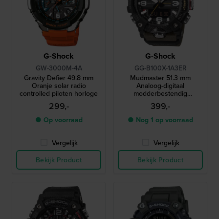
G-Shock
G-Shock
GW-3000M-4A
GG-B100X-1A3ER
Gravity Defier 49.8 mm
Mudmaster 51.3 mm
Oranje solar radio
Analoog-digitaal
controlled piloten horloge
modderbestendig
connected outdoor horloge
299,-
399,-
● Op voorraad
● Nog 1 op voorraad
Vergelijk
Vergelijk
Bekijk Product
Bekijk Product