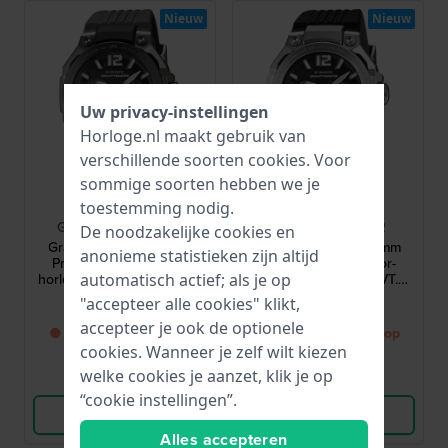
Nieuw
Nieuw
Uw privacy-instellingen
Horloge.nl maakt gebruik van
verschillende soorten
cookies
. Voor
sommige soorten hebben we je
G-Shock
G-Shock
toestemming nodig.
GWR-B3000B-8AER
GWR-B3000-1AER
De noodzakelijke cookies en
Gravity Master 47.3 mm
Gravity Master 47.3 mm
anonieme statistieken zijn altijd
Professioneel Aviator-
Professioneel Aviator-
horloge met Tough MVT.2-
horloge met Tough MVT.2-
automatisch actief; als je op
uurwerk
uurwerk
999,-
799,-
"accepteer alle cookies" klikt,
accepteer je ook de optionele
● Binnenkort weer op
● Binnenkort weer op
cookies. Wanneer je zelf wilt kiezen
voorraad
voorraad
welke cookies je aanzet, klik je op
Vergelijk
Vergelijk
“cookie instellingen”.
Bekijk Product
Bekijk Product
Alles accepteren