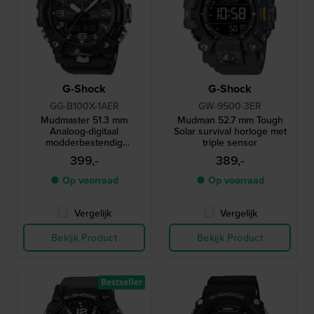
G-Shock
G-Shock
GG-B100X-1AER
GW-9500-3ER
Mudmaster 51.3 mm
Mudman 52.7 mm Tough
Analoog-digitaal
Solar survival horloge met
modderbestendig
triple sensor
connected outdoor horloge
399,-
389,-
● Op voorraad
● Op voorraad
Vergelijk
Vergelijk
Bekijk Product
Bekijk Product
Bestseller