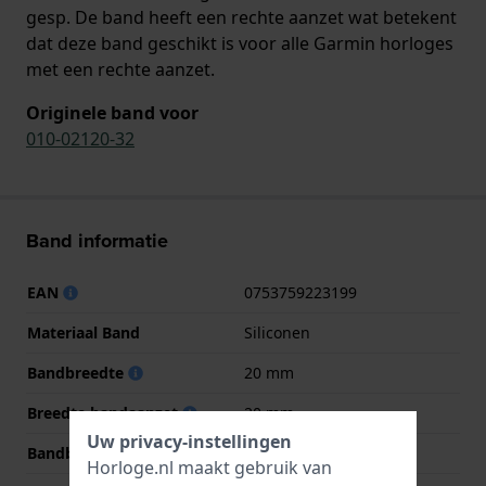
gesp. De band heeft een rechte aanzet wat betekent
dat deze band geschikt is voor alle Garmin horloges
met een rechte aanzet.
Originele band voor
010-02120-32
Band informatie
EAN
0753759223199
Materiaal Band
Siliconen
Bandbreedte
20 mm
Breedte bandaanzet
20 mm
Uw privacy-instellingen
Bandbreedte bij sluiting
20 mm
Horloge.nl maakt gebruik van