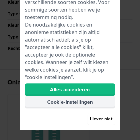
verschillende soorten
cookies
. Voor
Kleur Band
Turquoise
sommige soorten hebben we je
Type sluiting
Gesp
toestemming nodig.
De noodzakelijke cookies en
Kleur sluiting
Zilver
anonieme statistieken zijn altijd
Type bevestiging
Quick release pushpins
automatisch actief; als je op
"accepteer alle cookies" klikt,
Rechte bandaanzet
Ja
accepteer je ook de optionele
cookies. Wanneer je zelf wilt kiezen
welke cookies je aanzet, klik je op
“cookie instellingen”.
Onlangs bekeken
Alles accepteren
Cookie-instellingen
Liever niet