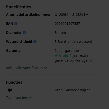
Het horloge is 3ATM. Dit betekent dat het horloge
Specificaties
spatwaterdicht is.. Verder wordt het horloge
Alternatief artikelnummer
U1289L1 , U1289L1M
geleverd met 2 jaar garantie.
EAN
0091661507557
.
Diameter
34 mm
Waterdichtheid
3 Bar (handen wassen)
Garantie
2 jaar garantie
Gratis
1 jaar extra
garantie bij Horloge.nl
Bekijk alle specificaties
Functies
Tijd
Uren - Analoge wijzer
Toon functies