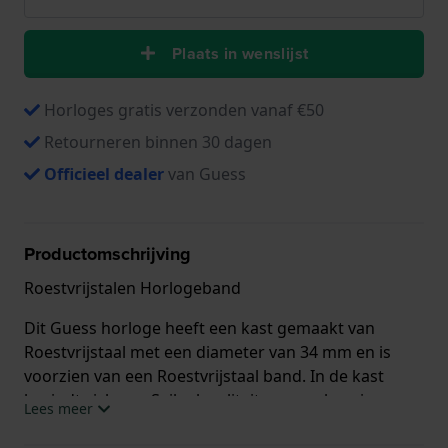
Plaats in wenslijst
Horloges gratis verzonden vanaf €50
Retourneren binnen 30 dagen
Officieel dealer
van Guess
Productomschrijving
Roestvrijstalen Horlogeband
Dit Guess horloge heeft een kast gemaakt van
Roestvrijstaal met een diameter van 34 mm en is
voorzien van een Roestvrijstaal band. In de kast
bevindt zich een Seiko kwaliteitsuurwerk en is
Lees meer
afgewerkt met Mineraalglas.