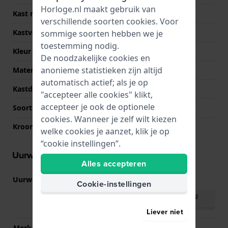
Horloge.nl maakt gebruik van
Kast materiaal
Roestvrij staal
verschillende soorten
cookies
. Voor
Kastvorm
Rond
sommige soorten hebben we je
toestemming nodig.
Kleur kast
Zilver
De noodzakelijke cookies en
anonieme statistieken zijn altijd
Materiaal kastdeksel
Roestvrij staal
automatisch actief; als je op
Kastdeksel
Klikkast
"accepteer alle cookies" klikt,
accepteer je ook de optionele
Soort glas
Mineraal
cookies. Wanneer je zelf wilt kiezen
Kroon
Trek kroon
welke cookies je aanzet, klik je op
“cookie instellingen”.
Uurwerk informatie
Alles accepteren
Uurwerk nr.
Y121
(
Bekijk specificaties
)
Cookie-instellingen
Download handleiding
(English)
Liever niet
Merk uurwerk
Seiko