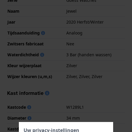
Serie
Guess Watches
Naam
Jewel
Jaar
2020 Herfst/Winter
Tijdsaanduiding
Analoog
Zwitsers fabricaat
Nee
Waterdichtheid
3 Bar (handen wassen)
Kleur wijzerplaat
Zilver
Wijzer kleuren (u,m,s)
Zilver, Zilver, Zilver
Kast informatie
Kastcode
W1289L1
Diameter
34 mm
Kastdikte
8.2 mm
Uw privacy-instellingen