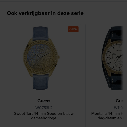
Ook verkrijgbaar in deze serie
-50%
Guess
Gues
W0753L2
W1100
Sweet Tart 44 mm Goud en blauw
Montana 44 mm Her
dameshorloge
dag-datum en m