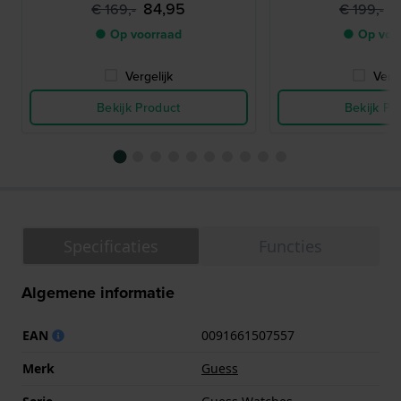
84,95
9
€ 169,-
€ 199,-
● Op voorraad
● Op voo
Vergelijk
Verge
Bekijk Product
Bekijk Pr
Specificaties
Functies
Algemene informatie
EAN
0091661507557
Merk
Guess