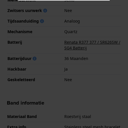
Zwitsers uurwerk
Nee
Tijdsaanduiding
Analoog
Mechanisme
Quartz
Batterij
Renata R377 377 / SR626SW /
SG4 Batterij
Batterijduur
36 Maanden
Hackbaar
Ja
Geskeletteerd
Nee
Band informatie
Materiaal Band
Roestvrij staal
Extra info
Stainless steel mesh bracelet