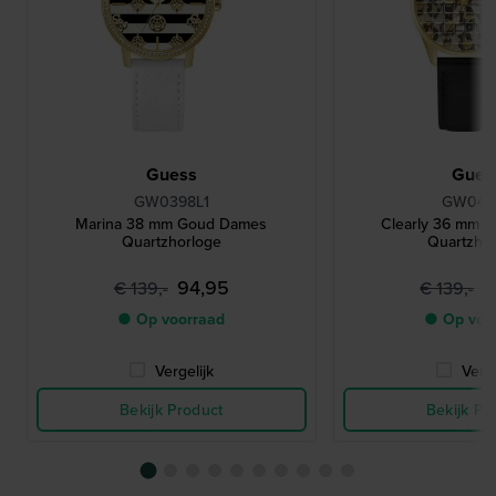
Guess
Gues
GW0398L1
GW0481
Marina 38 mm Goud Dames
Clearly 36 mm 
Quartzhorloge
Quartzho
94,95
6
€ 139,-
€ 139,-
● Op voorraad
● Op voo
Vergelijk
Verge
Bekijk Product
Bekijk Pr