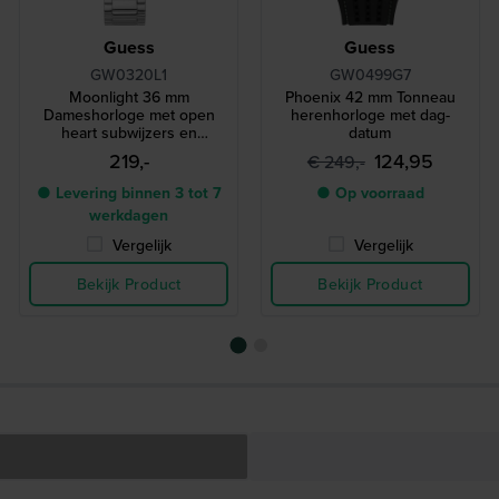
Guess
Guess
GW0320L1
GW0499G7
Moonlight 36 mm
Phoenix 42 mm Tonneau
Dameshorloge met open
herenhorloge met dag-
heart subwijzers en
datum
kristallen
219,-
124,95
€ 249,-
● Levering binnen 3 tot 7
● Op voorraad
werkdagen
Vergelijk
Vergelijk
Bekijk Product
Bekijk Product