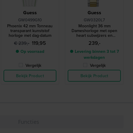
Guess
Guess
GW0499G10
GW0320L7
Phoenix 42 mm Tonneau
Moonlight 36 mm
transparant kunststof
Dameshorloge met open
horloge met dag-datum
heart subwijzers en
kristallen
119,95
239,-
€ 239,-
● Op voorraad
● Levering binnen 3 tot 7
werkdagen
Vergelijk
Vergelijk
Bekijk Product
Bekijk Product
Functies