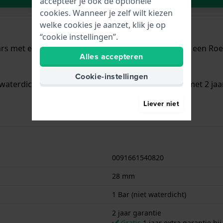
accepteer je ook de optionele
cookies. Wanneer je zelf wilt kiezen
welke cookies je aanzet, klik je op
“cookie instellingen”.
s met een diameter van 28 mm en is voorzien van een Roestv
Alles accepteren
Cookie-instellingen
waterdicht is.. Verder wordt het horloge geleverd met 2 jaa
Liever niet
0091661540820
28 mm
1 Bar (niet waterdicht)
2 jaar garantie
Gratis
1 jaar extra garantie bij