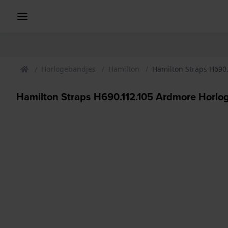
Horlogebandjes
Hamilton
Hamilton Straps H690
Hamilton Straps H690.112.105 Ardmore Horl