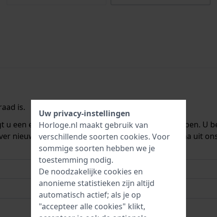
aad is.
Uw privacy-instellingen
ngt u een e-mail zodra we het weer op voorraad hebben. U b
Horloge.nl maakt gebruik van
ver nieuwe voorraad. Het wordt onmiddellijk daarna uit on
verschillende soorten
cookies
. Voor
sommige soorten hebben we je
toestemming nodig.
De noodzakelijke cookies en
anonieme statistieken zijn altijd
automatisch actief; als je op
"accepteer alle cookies" klikt,