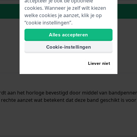
accepteer je ook de optionele
cookies. Wanneer je zelf wilt kiezen
Plaats in wenslijst
welke cookies je aanzet, klik je op
“cookie instellingen”.
Alles accepteren
Cookie-instellingen
Liever niet
ordt aan het horloge bevestigd door middel van bandpenne
rechte aanzet wat betekent dat deze band geschikt is voor