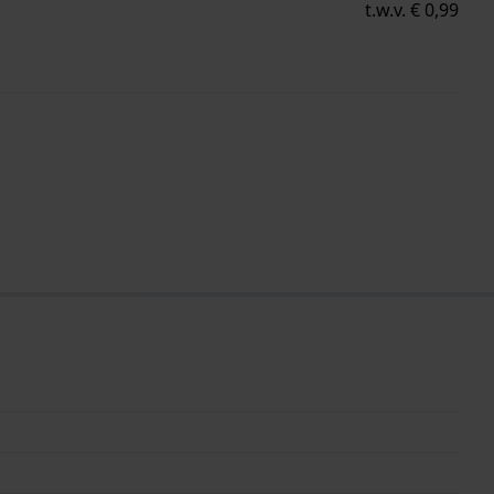
t.w.v. € 0,99