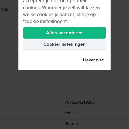
accepteer je ook de optionele
cookies. Wanneer je zelf wilt kiezen
 € 50
welke cookies je aanzet, klik je op
“cookie instellingen”.
Alles accepteren
.
Cookie-instellingen
Liever niet
7613284219506
Leer
26 mm