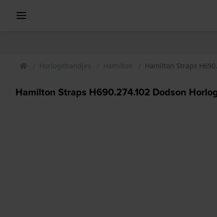
Horlogebandjes
Hamilton
Hamilton Straps H690
Hamilton Straps H690.274.102 Dodson Horl