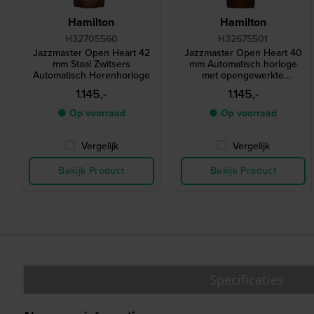
Hamilton
Hamilton
H32705560
H32675501
Jazzmaster Open Heart 42
Jazzmaster Open Heart 40
mm Staal Zwitsers
mm Automatisch horloge
Automatisch Herenhorloge
met opengewerkte
wijzerplaat
1.145,-
1.145,-
● Op voorraad
● Op voorraad
Vergelijk
Vergelijk
Bekijk Product
Bekijk Product
Specificaties