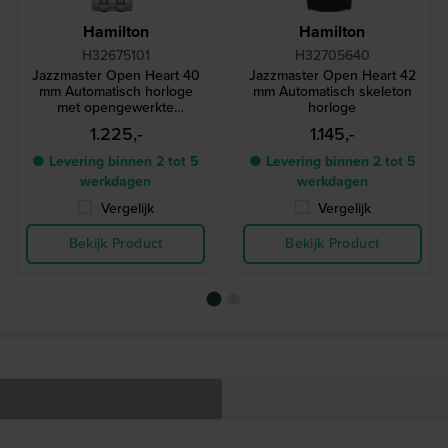
Hamilton
Hamilton
H32675101
H32705640
Jazzmaster Open Heart 40
Jazzmaster Open Heart 42
mm Automatisch horloge
mm Automatisch skeleton
met opengewerkte
horloge
wijzerplaat
1.225,-
1.145,-
● Levering binnen 2 tot 5
● Levering binnen 2 tot 5
werkdagen
werkdagen
Vergelijk
Vergelijk
Bekijk Product
Bekijk Product