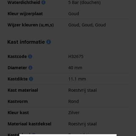
Waterdichtheid
5 Bar (douchen)
Kleur wijzerplaat
Goud
Wijzer kleuren (u,m,s)
Goud, Goud, Goud
Kast informatie
Kastcode
H32675
Diameter
40 mm
Kastdikte
11.1 mm
Kast materiaal
Roestvrij staal
Kastvorm
Rond
Kleur kast
Zilver
Materiaal kastdeksel
Roestvrij staal
Kastdeksel
Doorzichtig