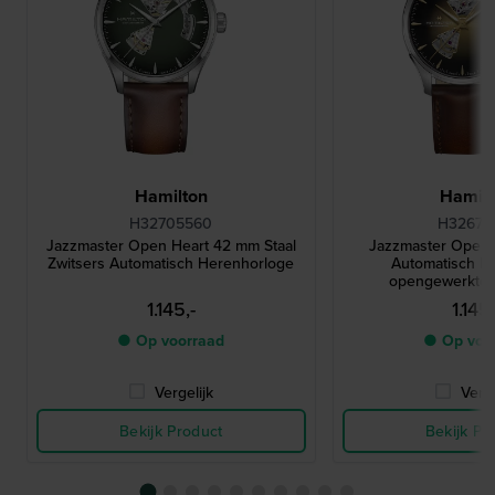
Hamilton
Hamilt
H32705560
H32675
Jazzmaster Open Heart 42 mm Staal
Jazzmaster Open
Zwitsers Automatisch Herenhorloge
Automatisch h
opengewerkte w
1.145,-
1.145,
● Op voorraad
● Op voo
Vergelijk
Verge
Bekijk Product
Bekijk Pr