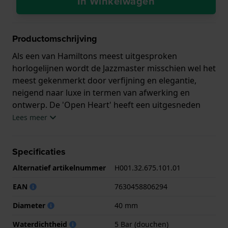
In Winkelwagen
Productomschrijving
Als een van Hamiltons meest uitgesproken
horlogelijnen wordt de Jazzmaster misschien wel het
meest gekenmerkt door verfijning en elegantie,
neigend naar luxe in termen van afwerking en
ontwerp. De 'Open Heart' heeft een uitgesneden
wijzerplaat die belangrijke delen van het uurwerk
Lees meer
onthult. Op deze manier blijft de leesbaarheid van
het horloge grotendeels intact, maar krijgt het
Specificaties
horloge ook zijn karakteristieke uiterlijk. Te zien zijn
enkele van de robijnen van het horloge en de
Alternatief artikelnummer
H001.32.675.101.01
tandwieltrein, de ratel en het balanswiel. De
EAN
7630458806294
wijzerplaat zelf is 'sunburst' afgewerkt met
opgelegde ruitvormige indexen en Dauphine wijzers
Diameter
40 mm
onder een saffierglas. Het H-10 uurwerk is het
Waterdichtheid
5 Bar (douchen)
betrouwbare werkpaard van Hamilton met een