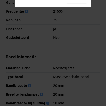
Gangreserve
80
Frequentie
21600
Robijnen
25
Hackbaar
Ja
Geskeletteerd
Nee
Band informatie
Materiaal Band
Roestvrij staal
Type band
Massieve schakelband
Bandbreedte
20 mm
Breedte bandaanzet
20 mm
Bandbreedte bij sluiting
18 mm