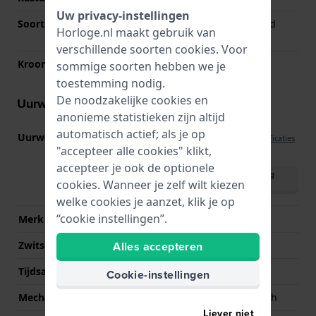
Uw privacy-instellingen
Soort glas
Enkelvoudig ontspiegeld
Horloge.nl maakt gebruik van
saffierglas
verschillende soorten
cookies
. Voor
Kroon
Trek kroon
sommige soorten hebben we je
toestemming nodig.
De noodzakelijke cookies en
Uurwerk informatie
anonieme statistieken zijn altijd
automatisch actief; als je op
Uurwerk nr.
H-10 no-date
(
Bekijk specificaties
"accepteer alle cookies" klikt,
)
accepteer je ook de optionele
Download handleiding
cookies. Wanneer je zelf wilt kiezen
(English)
welke cookies je aanzet, klik je op
“cookie instellingen”.
Merk uurwerk
ETA
Alles accepteren
Zwitsers uurwerk
Ja
Tijdsaanduiding
Analoog
Cookie-instellingen
Mechanisme
Mechanisch automatisch
Liever niet