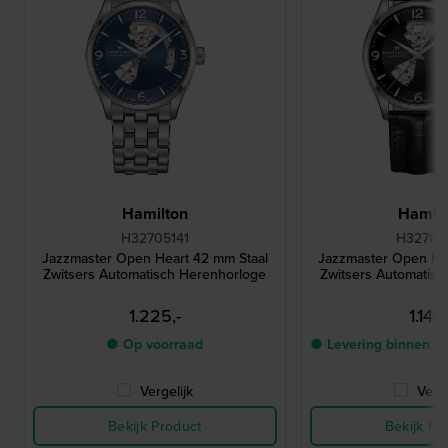
Hamilton
Hamilt
H32705141
H32705
Jazzmaster Open Heart 42 mm Staal
Jazzmaster Open He
Zwitsers Automatisch Herenhorloge
Zwitsers Automatis
1.225,-
1.145,
● Op voorraad
● Levering binnen 2
Vergelijk
Verge
Bekijk Product
Bekijk Pr