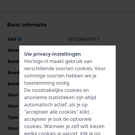
Band informatie
EAN
7613284201617
Materiaal Band
Leer
Uw privacy-instellingen
Horloge.nl maakt gebruik van
Bandbreedte
22 mm
verschillende soorten
cookies
. Voor
Breedte bandaanzet
22 mm
sommige soorten hebben we je
toestemming nodig.
Bandbreedte bij sluiting
22 mm
De noodzakelijke cookies en
Kleur Band
Zwart
anonieme statistieken zijn altijd
automatisch actief; als je op
Kleur stiksel
Wit
"accepteer alle cookies" klikt,
Type sluiting
Gesp
accepteer je ook de optionele
cookies. Wanneer je zelf wilt kiezen
Kleur sluiting
Zilver
welke cookies je aanzet, klik je op