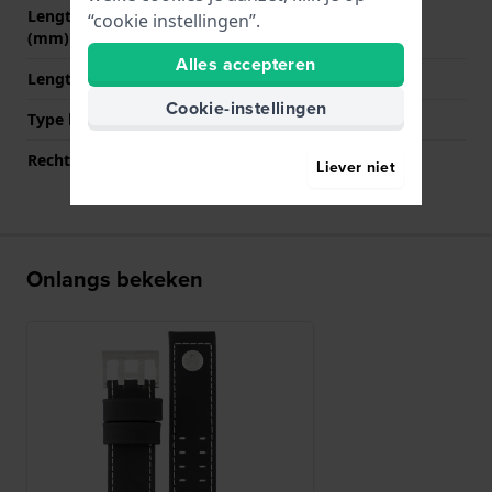
Lengte band op 12 uur
80 mm
“cookie instellingen”.
(mm)
Alles accepteren
Lengte band op 6 uur (mm)
115 mm
Cookie-instellingen
Type bevestiging
Bandpennen
Rechte bandaanzet
Ja
Liever niet
Onlangs bekeken