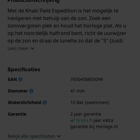
Met de Khaki Field Expedition is het mogelijk te
navigeren met behulp van de zon. Zoek een
zonovergoten plek en houd het horloge plat. Als u
op het noordelijk halfrond bent, richt de uurwijzer
op de zon en draai de lunette zo dat de "S" (zuid)
halverwege tussen de uurwijzer en de 12-
Lees meer
uurspositie staat. Hierdoor wordt de bezel ingesteld
en kunt u de andere richtingen (noord, oost, west)
Specificaties
aflezen op de schaal van de bezel. Op het zuidelijk
halfrond moet de noordelijke markering halverwege
EAN
7630458805099
tussen de uurwijzer en 12 uur staan.
Diameter
41 mm
Dit Hamilton horloge heeft een kast gemaakt van
Waterdichtheid
10 Bar (zwemmen)
Roestvrijstaal met een diameter van 41 mm en is
voorzien van een textiel band. In de kast bevindt zich
Garantie
2 jaar garantie
een ETA kwaliteitsuurwerk en is afgewerkt met
Gratis
1 jaar extra
garantie bij Horloge.nl
Saffierglas.
Bekijk alle specificaties