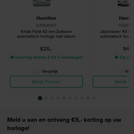
Hamilton
Hamilt
H70515137
H32515
Khaki Field 42 mm Zwitsers
Jazzmaster 40 m
automatisch horloge met datum
automatisch horl
825,-
945,
● Levering binnen 2 tot 5 werkdagen
● Op voo
Vergelijk
Verge
Bekijk Product
Bekijk Pr
Meld u aan en ontvang €5,- korting op uw
horloge!