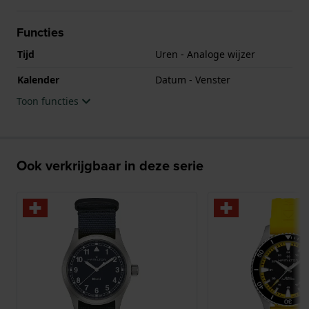
Het horloge is 10ATM. Dit betekent dat het horloge
geschikt is om mee te zwemmen. Verder wordt het
Functies
horloge geleverd met 2 jaar garantie.
Tijd
Uren - Analoge wijzer
.
Kalender
Datum - Venster
Toon functies
Ook verkrijgbaar in deze serie