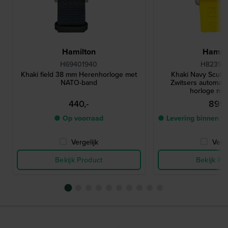
Hamilton
Hamilt
H69401940
H82395
Khaki field 38 mm Herenhorloge met
Khaki Navy Scub
NATO-band
Zwitsers automatis
horloge me
440,-
895,
● Op voorraad
● Levering binnen 2
Vergelijk
Verge
Bekijk Product
Bekijk Pr