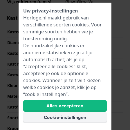
Wijzer kleuren (u,m,s)
Glow, Glow, Wit
Uw privacy-instellingen
Kast informatie
Horloge.nl maakt gebruik van
verschillende soorten
cookies
. Voor
sommige soorten hebben we je
Kastcode
H70315
toestemming nodig.
Diameter
41 mm
De noodzakelijke cookies en
anonieme statistieken zijn altijd
Kastdikte
11.5 mm
automatisch actief; als je op
Kast materiaal
Roestvrij staal
"accepteer alle cookies" klikt,
accepteer je ook de optionele
Kastvorm
Rond
cookies. Wanneer je zelf wilt kiezen
Kleur kast
Zilver
welke cookies je aanzet, klik je op
“cookie instellingen”.
Materiaal kastdeksel
Roestvrij staal
Alles accepteren
Kastdeksel
Doorzichtig
Cookie-instellingen
Soort glas
Saffier
Kroon
Trek kroon