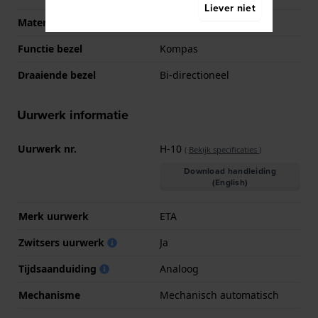
Liever niet
Materiaal bezel
Roestvrij staal
Functie bezel
Kompas
Draaiende bezel
Bi-directioneel
Uurwerk informatie
Uurwerk nr.
H-10
(
Bekijk specificaties
)
Download handleiding
(English)
Merk uurwerk
ETA
Zwitsers uurwerk
Ja
Tijdsaanduiding
Analoog
Mechanisme
Mechanisch automatisch