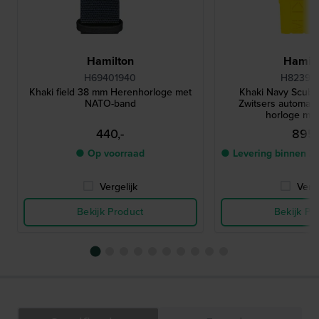
Hamilton
Hamilt
H69401940
H82395
Khaki field 38 mm Herenhorloge met
Khaki Navy Scub
NATO-band
Zwitsers automatis
horloge me
440,-
895,
● Op voorraad
● Levering binnen 2
Vergelijk
Verge
Bekijk Product
Bekijk Pr