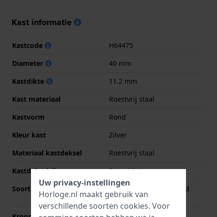
Kast informatie
Kastcode
H64475
Diameter
40 mm
Kastdikte
11.2 mm
Kast materiaal
Roestvrij staal
Kastvorm
Rond
Kleur kast
Zilver
Materiaal kastdeksel
Roestvrij staal
Kastdeksel
Doorzichtig
Uw privacy-instellingen
Soort glas
Enkelvoudig ontspiegeld
Horloge.nl maakt gebruik van
saffierglas
verschillende soorten
cookies
. Voor
Kroon
Trek kroon