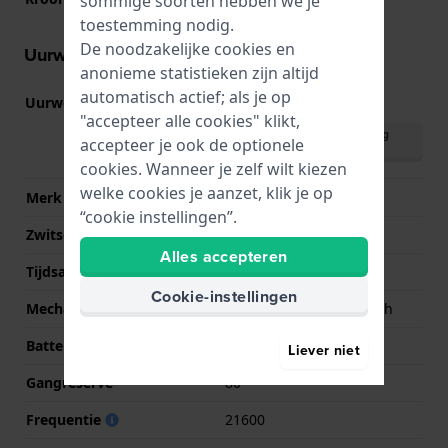
sommige soorten hebben we je
toestemming nodig.
De noodzakelijke cookies en
Uurwerk informatie
anonieme statistieken zijn altijd
automatisch actief; als je op
Uurwerk nr.
H-40
(
Bekijk specificaties
)
"accepteer alle cookies" klikt,
Download handleiding
accepteer je ook de optionele
(meertalig)
cookies. Wanneer je zelf wilt kiezen
welke cookies je aanzet, klik je op
Merk uurwerk
ETA
“cookie instellingen”.
Zwitsers uurwerk
Ja
Alles accepteren
Tijdsaanduiding
Analoog
Cookie-instellingen
Mechanisme
Mechanisch automatisch
Batterij
No battery needed
Liever niet
Gangreserve
80
Frequentie
21600