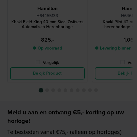
Hamilton
Hamilt
H64455133
H64615
Khaki Field King 40 mm Staal Zwitsers
Khaki Pilot 42 mm
Automatisch Herenhorloge
herenhorloge me
825,-
1.065
● Op voorraad
● Levering binnen 2
Vergelijk
Verge
Bekijk Product
Bekijk Pr
Meld u aan en ontvang €5,- korting op uw
horloge!
Te besteden vanaf €75,- (alleen op horloges)