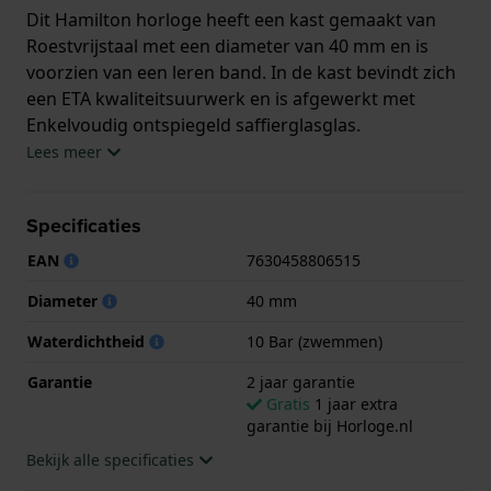
Dit Hamilton horloge heeft een kast gemaakt van
Roestvrijstaal met een diameter van 40 mm en is
voorzien van een leren band. In de kast bevindt zich
een ETA kwaliteitsuurwerk en is afgewerkt met
Enkelvoudig ontspiegeld saffierglasglas.
Lees meer
Het horloge is 10ATM. Dit betekent dat het horloge
geschikt is om mee te zwemmen. Verder wordt het
Specificaties
horloge geleverd met 2 jaar garantie.
EAN
7630458806515
.
Diameter
40 mm
Waterdichtheid
10 Bar (zwemmen)
Garantie
2 jaar garantie
Gratis
1 jaar extra
garantie bij Horloge.nl
Bekijk alle specificaties