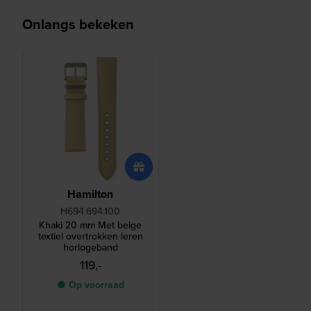
Onlangs bekeken
Hamilton
H694.694.100
Khaki 20 mm Met beige
textiel overtrokken leren
horlogeband
119,-
● Op voorraad