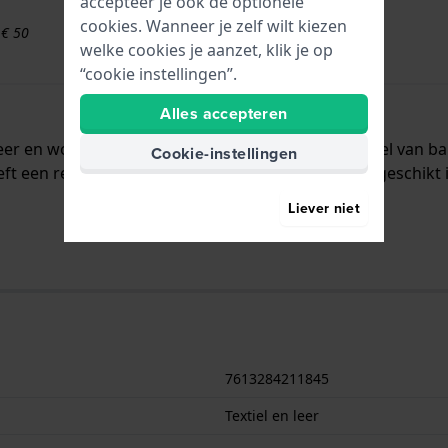
accepteer je ook de optionele
cookies. Wanneer je zelf wilt kiezen
 € 50
welke cookies je aanzet, klik je op
“cookie instellingen”.
Alles accepteren
 leer en wordt aan het horloge bevestigd door middel van
Cookie-instellingen
t een rechte aanzet wat betekent dat deze band geschikt i
Liever niet
7613284211845
Textiel en leer