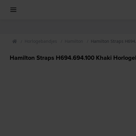
Horlogebandjes
Hamilton
Hamilton Straps H694
Hamilton Straps H694.694.100 Khaki Horlog