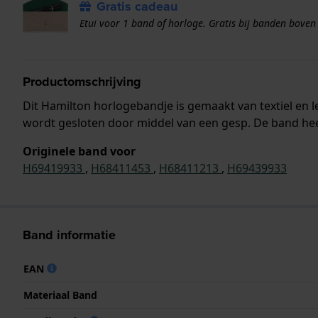
Gratis cadeau
Etui voor 1 band of horloge. Gratis bij banden boven
Productomschrijving
Dit Hamilton horlogebandje is gemaakt van textiel en
wordt gesloten door middel van een gesp. De band heef
Originele band voor
H69419933
,
H68411453
,
H68411213
,
H69439933
Band informatie
EAN
Materiaal Band