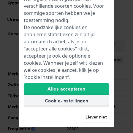
Kroon
Trek kroon
verschillende soorten
cookies
. Voor
sommige soorten hebben we je
Uurwerk informatie
toestemming nodig.
De noodzakelijke cookies en
Uurwerk nr.
2834
anonieme statistieken zijn altijd
(
Bekijk specificaties
)
automatisch actief; als je op
Download handleiding
(English)
"accepteer alle cookies" klikt,
accepteer je ook de optionele
Download handleiding (Dutch)
cookies. Wanneer je zelf wilt kiezen
welke cookies je aanzet, klik je op
Merk uurwerk
ETA
“cookie instellingen”.
Zwitsers uurwerk
Ja
Alles accepteren
Tijdsaanduiding
Analoog
Cookie-instellingen
Mechanisme
Mechanisch automatisch
Liever niet
Gangreserve
40
Frequentie
28800