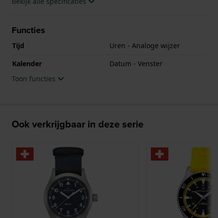
pols in de film Interstellar.
Bekijk alle specificaties
Het horloge wordt aangedreven door een Hamilton
Functies
H-40 automatisch uurwerk met een
indrukwekkende gangreserve van 80 uur.
Tijd
Uren - Analoge wijzer
Kalender
Datum - Venster
Toon functies
Ook verkrijgbaar in deze serie