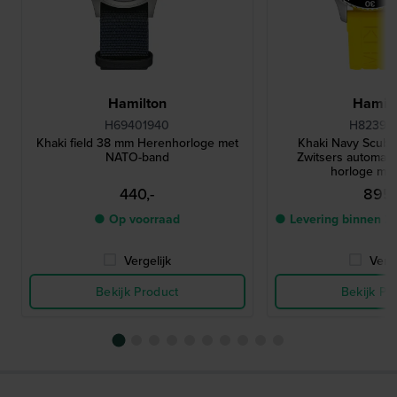
Hamilton
Hamilt
H69401940
H82395
Khaki field 38 mm Herenhorloge met
Khaki Navy Scub
NATO-band
Zwitsers automatis
horloge me
440,-
895,
● Op voorraad
● Levering binnen 2
Vergelijk
Verge
Bekijk Product
Bekijk Pr