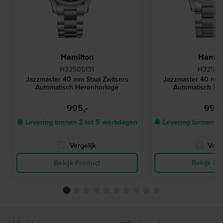
Hamilton
Hamilt
H32505131
H32505
Jazzmaster 40 mm Staal Zwitsers
Jazzmaster 40 mm 
Automatisch Herenhorloge
Automatisch He
995,-
995,
● Levering binnen 2 tot 5 werkdagen
● Levering binnen 2
Vergelijk
Verge
Bekijk Product
Bekijk Pr