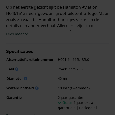
Op het eerste gezicht lijkt de Hamilton Aviation
H64615135 een ‘gewoon’ groot pilotenhorloge. Maar
zoals zo vaak bij Hamilton-horloges vertellen de
details een ander verhaal. Allereerst zijn op de
wijzerplaat stalen indexen aangebracht voor extra
Lees meer
diepte. Zoom verder in en je ziet dat ze fijne ribbels
hebben, die vanuit elke hoek prachtig met het licht
spelen.
Specificaties
Alternatief artikelnummer
H001.64.615.135.01
Ten tweede wordt het lumen op de wijzers zo
aangebracht dat de wijzers uitgelijnd zijn met hun
EAN
7640127757536
respectievelijke ringen, waarbij het lichtgevende-
Diameter
42 mm
element op de uurmarkering uitgelijnd is met de
binnenste uurring en de tip van de minutenwijzer
Waterdichtheid
10 Bar (zwemmen)
daar begint. Dit garandeert perfect zicht in het
donker. En tenslotte heeft, door Hamilton's
Garantie
2 jaar garantie
Gratis
1 jaar extra
langdurige betrokkenheid bij films, speelt de
garantie bij Horloge.nl
H64615135 de hoofdrol op Matthew McConaughey's