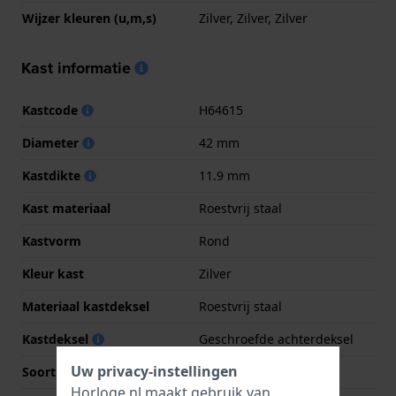
Wijzer kleuren (u,m,s)
Zilver, Zilver, Zilver
Kast informatie
Kastcode
H64615
Diameter
42 mm
Kastdikte
11.9 mm
Kast materiaal
Roestvrij staal
Kastvorm
Rond
Kleur kast
Zilver
Materiaal kastdeksel
Roestvrij staal
Kastdeksel
Geschroefde achterdeksel
Uw privacy-instellingen
Soort glas
Saffier
Horloge.nl maakt gebruik van