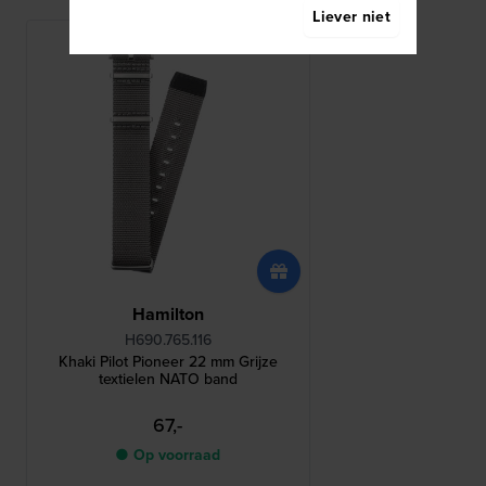
Liever niet
Hamilton
H690.765.116
Khaki Pilot Pioneer 22 mm Grijze
textielen NATO band
67,-
● Op voorraad