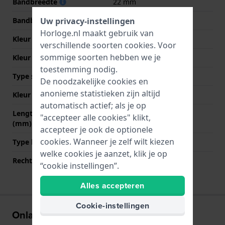
Bandbreedte
22 mm
Uw privacy-instellingen
Bandbreedte bij sluiting
22 mm
Horloge.nl maakt gebruik van
Kleur Band
Grijs
verschillende soorten
cookies
. Voor
sommige soorten hebben we je
Kleur stiksel
Grijs
toestemming nodig.
Type sluiting
Gesp
De noodzakelijke cookies en
anonieme statistieken zijn altijd
Kleur sluiting
Zilver
automatisch actief; als je op
Lengte band op 12 uur
250 mm
"accepteer alle cookies" klikt,
(mm)
accepteer je ook de optionele
cookies. Wanneer je zelf wilt kiezen
Type bevestiging
Bandpennen
welke cookies je aanzet, klik je op
Rechte bandaanzet
Ja
“cookie instellingen”.
Alles accepteren
Cookie-instellingen
Onlangs bekeken