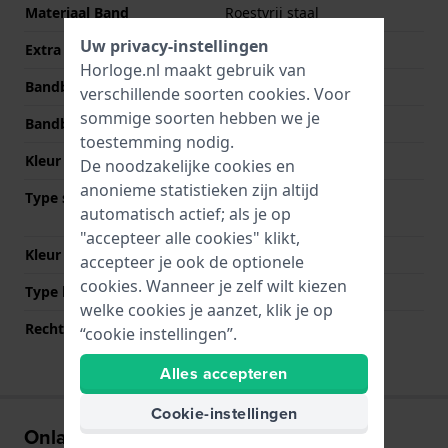
Materiaal Band
Roestvrij staal
Uw privacy-instellingen
Extra info
Stainless Steel Bracelet
Horloge.nl maakt gebruik van
Bandbreedte
22 mm
verschillende soorten
cookies
. Voor
sommige soorten hebben we je
Bandbreedte bij sluiting
20 mm
toestemming nodig.
Kleur Band
Zilver
De noodzakelijke cookies en
anonieme statistieken zijn altijd
Type sluiting
Vouwsluiting met
automatisch actief; als je op
drukknoppen
"accepteer alle cookies" klikt,
Kleur sluiting
Zilver
accepteer je ook de optionele
cookies. Wanneer je zelf wilt kiezen
Type bevestiging
Bandpennen
welke cookies je aanzet, klik je op
Rechte bandaanzet
Nee
“cookie instellingen”.
Alles accepteren
Cookie-instellingen
Onlangs bekeken