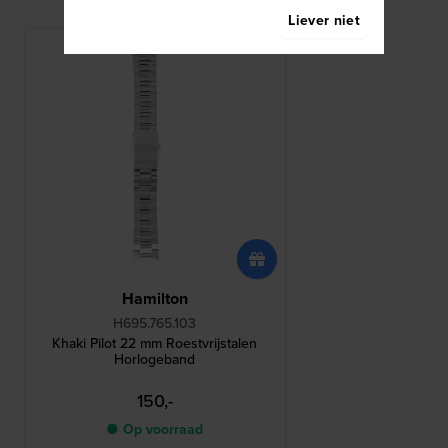
Liever niet
Hamilton
H695.765.103
Khaki Pilot 22 mm Roestvrijstalen
Horlogeband
150,-
● Op voorraad