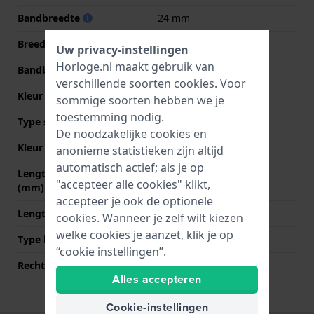
Bandbreedte
24 mm
Breedte bandaanzet
24 mm
Uw privacy-instellingen
Horloge.nl maakt gebruik van
Bandbreedte bij sluiting
22 mm
verschillende soorten
cookies
. Voor
Kleur Band
Zwart
sommige soorten hebben we je
toestemming nodig.
Type sluiting
Gesp
De noodzakelijke cookies en
Kleur sluiting
Zilver
anonieme statistieken zijn altijd
automatisch actief; als je op
Lengte band op 12 uur
85 mm
"accepteer alle cookies" klikt,
(mm)
accepteer je ook de optionele
Lengte band op 6 uur (mm)
120 mm
cookies. Wanneer je zelf wilt kiezen
welke cookies je aanzet, klik je op
Type bevestiging
Bandpennen
“cookie instellingen”.
Rechte bandaanzet
Nee
Alles accepteren
Cookie-instellingen