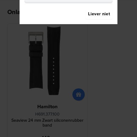
Onlangs bekeken
Liever niet
Hamilton
H691.377.100
Seaview 24 mm Zwart siliconenrubber
band