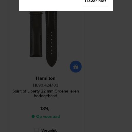
Liever niet
Hamilton
H690.424.103
Spirit of Liberty 22 mm Groene leren
horlogeband
139,-
● Op voorraad
Vergelijk