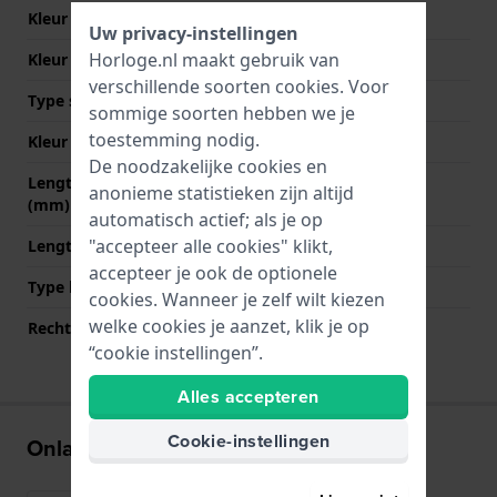
Kleur Band
Groen
Uw privacy-instellingen
Horloge.nl maakt gebruik van
Kleur stiksel
Groen
verschillende soorten
cookies
. Voor
Type sluiting
Gesp vouwsluiting
sommige soorten hebben we je
toestemming nodig.
Kleur sluiting
Zilver
De noodzakelijke cookies en
Lengte band op 12 uur
80 mm
anonieme statistieken zijn altijd
(mm)
automatisch actief; als je op
"accepteer alle cookies" klikt,
Lengte band op 6 uur (mm)
120 mm
accepteer je ook de optionele
Type bevestiging
Bandpennen
cookies. Wanneer je zelf wilt kiezen
welke cookies je aanzet, klik je op
Rechte bandaanzet
Ja
“cookie instellingen”.
Alles accepteren
Cookie-instellingen
Onlangs bekeken