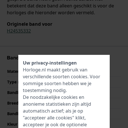
betekent dat deze band alleen geschikt is voor de
horloges die hieronder worden vermeld.
Originele band voor
H24535332
Band informatie
Uw privacy-instellingen
Horloge.nl maakt gebruik van
Materiaal Band
Siliconen
verschillende soorten
cookies
. Voor
Type materiaal
Rubber
sommige soorten hebben we je
toestemming nodig.
Bandbreedte
20 mm
De noodzakelijke cookies en
Breedte bandaanzet
20 mm
anonieme statistieken zijn altijd
automatisch actief; als je op
Bandbreedte bij sluiting
18 mm
"accepteer alle cookies" klikt,
Kleur Band
Zwart
accepteer je ook de optionele