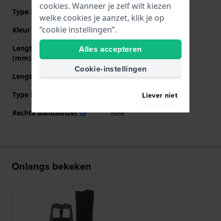
cookies. Wanneer je zelf wilt kiezen
Type sluiting
Gesp
welke cookies je aanzet, klik je op
“cookie instellingen”.
Kleur sluiting
Zwart
Lengte band op 12 uur
75 mm
Alles accepteren
(mm)
Cookie-instellingen
Lengte band op 6 uur (mm)
120 mm
Type bevestiging
Pen en buis
Liever niet
Rechte bandaanzet
Nee
Onlangs bekeken