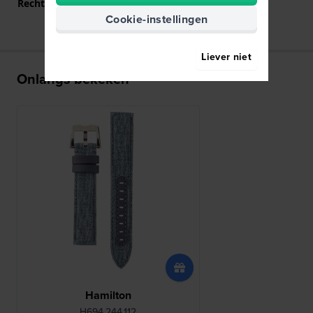
Rechte bandaanzet
Ja
Cookie-instellingen
Liever niet
Onlangs bekeken
Hamilton
H694.244.112