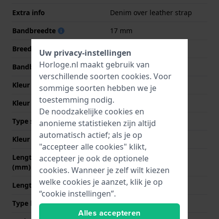
Extra info
Denim over leather strap
Bandbreedte
17 mm
Breedte bandaanzet
17 mm
Uw privacy-instellingen
Horloge.nl maakt gebruik van
Bandbreedte bij sluiting
16 mm
verschillende soorten
cookies
. Voor
Kleur Band
Blauw
sommige soorten hebben we je
toestemming nodig.
Kleur stiksel
Blauw
De noodzakelijke cookies en
Type sluiting
Gesp
anonieme statistieken zijn altijd
automatisch actief; als je op
Kleur sluiting
Zilver
"accepteer alle cookies" klikt,
Lengte band op 12 uur
75 mm
accepteer je ook de optionele
(mm)
cookies. Wanneer je zelf wilt kiezen
welke cookies je aanzet, klik je op
Lengte band op 6 uur (mm)
120 mm
“cookie instellingen”.
Type bevestiging
Bandpennen
Alles accepteren